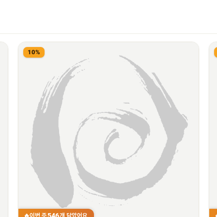
10%
546
이번 주
개 담았어요
🔥