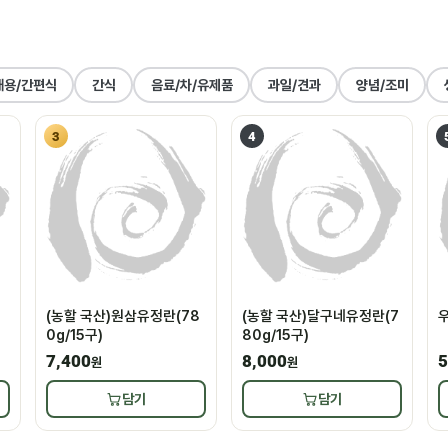
대용/간편식
간식
음료/차/유제품
과일/견과
양념/조미
3
4
(농할 국산)원삼유정란(78
(농할 국산)달구네유정란(7
우
0g/15구)
80g/15구)
7,400
8,000
5
원
원
담기
담기