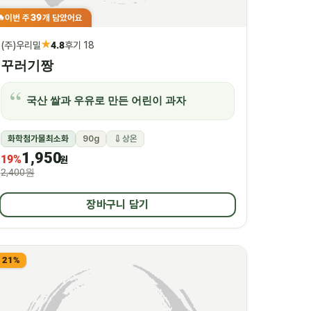
39
이번 주
개 담았어요
🔥
★
(주)우리밀
4.8
후기 18
꾸러기짱
국산 쌀과 우유로 만든 어린이 과자
화학첨가물최소화
90g
상온
1,950
19%
원
2,400원
장바구니 담기
21%