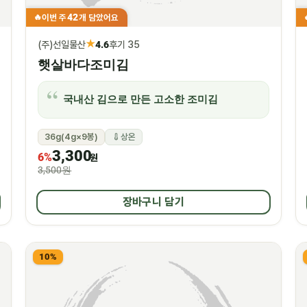
42
이번 주
개 담았어요
🔥
★
(주)선일물산
4.6
후기 35
햇살바다조미김
국내산 김으로 만든 고소한 조미김
36g(4g×9봉)
상온
3,300
6%
원
3,500원
장바구니 담기
10%