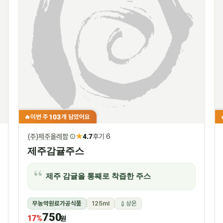
103
이번 주
개 담았어요
🔥
★
(주)제주올레팜
4.7
후기 6
제주감귤주스
제주 감귤을 통째로 착즙한 주스
무농약원료가공식품
125ml
상온
750
17%
원