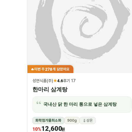
278
이번 주
개 담았어요
🔥
★
성연식품(주)
4.6
후기 17
한마리 삼계탕
국내산 닭 한 마리 통으로 넣은 삼계탕
화학첨가물최소화
900g
상온
12,600
10%
원