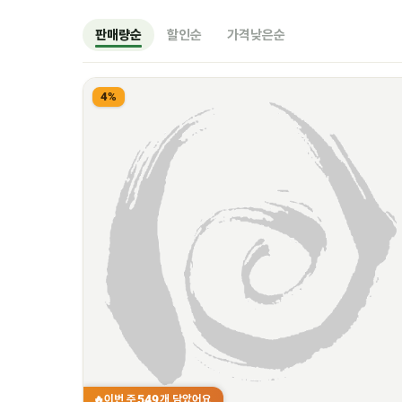
판매량순
할인순
가격낮은순
4%
549
이번 주
개 담았어요
🔥