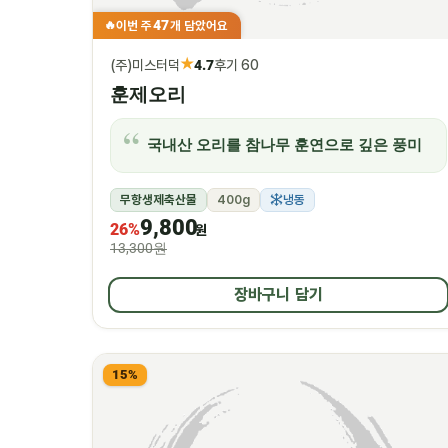
47
이번 주
개 담았어요
🔥
★
(주)미스터덕
4.7
후기 60
훈제오리
국내산 오리를 참나무 훈연으로 깊은 풍미
무항생제축산물
400g
냉동
9,800
26%
원
13,300원
장바구니 담기
15%