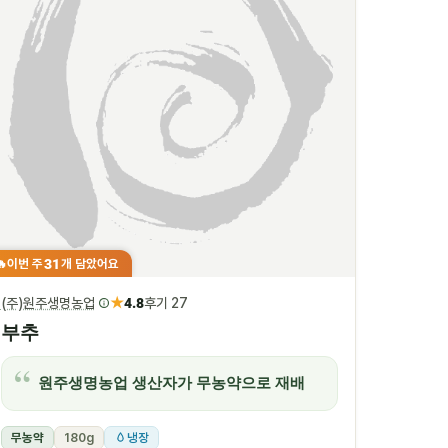
31
이번 주
개 담았어요
🔥
★
(주)원주생명농업
4.8
후기 27
부추
원주생명농업 생산자가 무농약으로 재배
무농약
180g
냉장