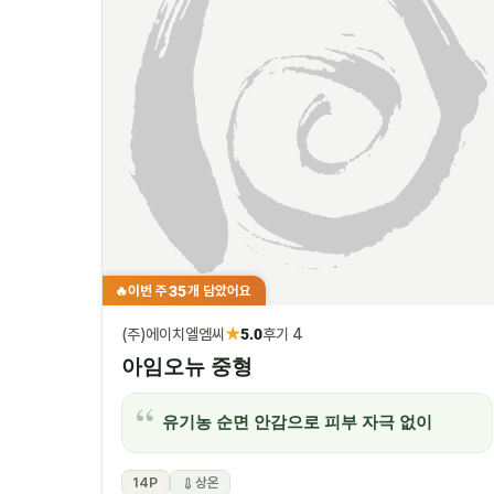
35
이번 주
개 담았어요
🔥
★
(주)에이치엘엠씨
5.0
후기 4
아임오뉴 중형
유기농 순면 안감으로 피부 자극 없이
14P
상온