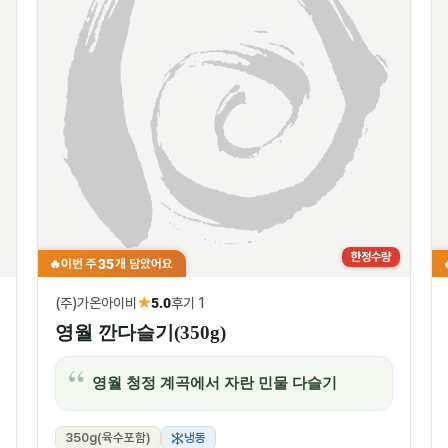
한정수량
35
이번 주
개 담았어요
🔥
★
(주)가온아이비
5.0
후기 1
영월 깐다슬기(350g)
영월 청정 계곡에서 자란 민물 다슬기
350g(육수포함)
냉동