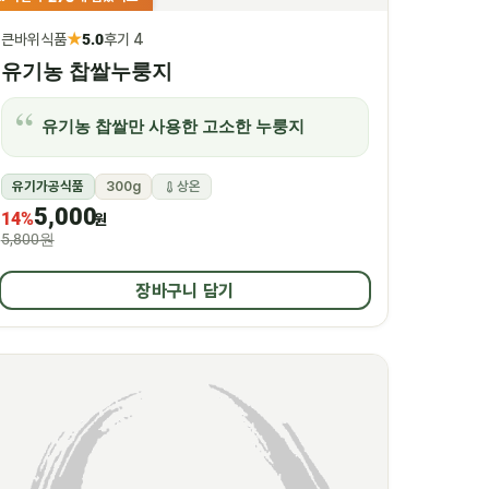
★
큰바위식품
5.0
후기 4
유기농 찹쌀누룽지
유기농 찹쌀만 사용한 고소한 누룽지
유기가공식품
300g
상온
5,000
14%
원
5,800원
장바구니 담기