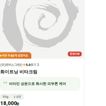
한정수량
60
이번 주
개 담았어요
🔥
★
(주)파머스그레인
5.0
후기 3
화이트닝 비타크림
비타민 성분으로 화사한 피부톤 케어
50g
상온
18,000
원