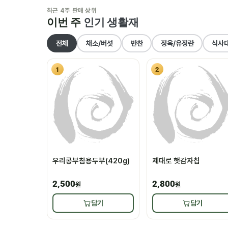
최근 4주 판매 상위
이번 주
인기 생활재
전체
채소/버섯
반찬
정육/유정란
식사
1
2
우리콩부침용두부(420g)
제대로 햇감자칩
2,500
2,800
원
원
담기
담기