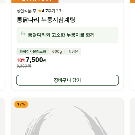
★
성연식품(주)
4.7
후기 23
통닭다리 누룽지삼계탕
통닭다리와 고소한 누룽지를 함께
화학첨가물최소화
600g
상온
7,500
10%
원
8,300원
장바구니 담기
17%