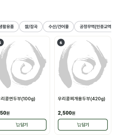
생활용품
쌀/잡곡
수산/건어물
공정무역(민중교역)
건강식품
5
6
리콩연두부(100g)
우리콩찌개용두부(420g)
50
2,500
원
원
담기
담기