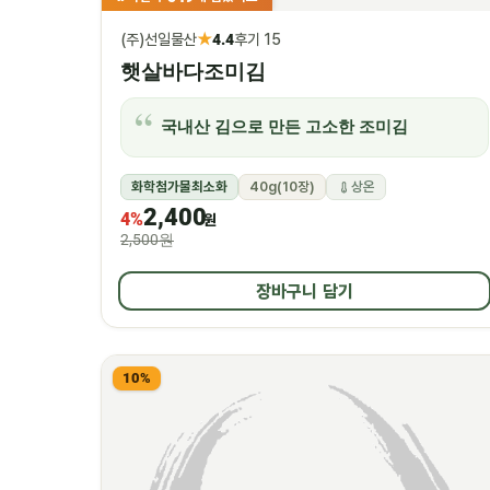
★
(주)선일물산
4.4
후기 15
햇살바다조미김
국내산 김으로 만든 고소한 조미김
화학첨가물최소화
40g(10장)
상온
2,400
4%
원
2,500원
장바구니 담기
10%