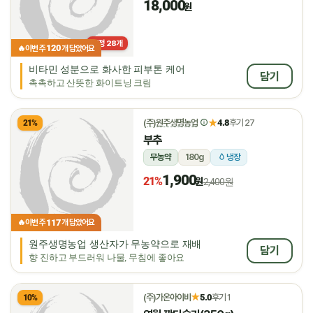
18,000
원
한정
28
개
120
🔥
이번 주
개 담았어요
비타민 성분으로 화사한 피부톤 케어
담기
촉촉하고 산뜻한 화이트닝 크림
★
(주)원주생명농업
4.8
후기 27
21%
부추
무농약
180g
냉장
1,900
21%
원
2,400원
117
🔥
이번 주
개 담았어요
원주생명농업 생산자가 무농약으로 재배
담기
향 진하고 부드러워 나물, 무침에 좋아요
★
(주)가온아이비
5.0
후기 1
10%