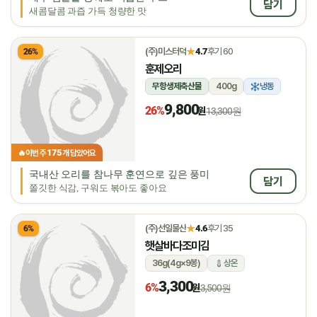
담기
새콤달콤 과즙 가득 청량한 맛
★
(주)미스터덕
4.7
후기 60
26%
훈제오리
무항생제축산물
400g
냉동
9,800
26%
원
13,300원
175
🔥
이번 주
개 담았어요
국내산 오리를 참나무 훈연으로 깊은 풍미
담기
쫄깃한 식감, 구워도 볶아도 좋아요
★
(주)선일물산
4.6
후기 35
6%
햇살바다조미김
36g(4g×9봉)
상온
3,300
6%
원
3,500원