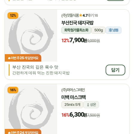
★
(주)맛들식품
4.7
후기 16
12%
부산진국 돼지국밥
화학첨가물최소화
500g
냉동
7,900
12%
원
9,000원
25
🔥
이번 주
개 담았어요
부산 진국의 깊은 육수 맛
담기
간편하게 데워 먹는 진한 돼지국밥
(주)파머스그레인
16%
미백 마스크팩
25ml x 5개
상온
6,300
16%
원
7,500원
24
🔥
이번 주
개 담았어요