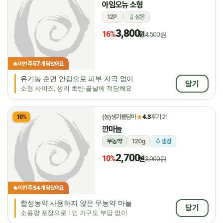
아임오뉴 소형
12P
상온
3,800
16%
원
4,500원
57
🔥
이번 주
개 담았어요
유기농 순면 안감으로 피부 자극 없이
담기
소형 사이즈, 생리 초반·끝날에 적당해요
★
(농)생기를담아
4.3
후기 21
10%
깐마늘
무농약
120g
냉장
2,700
10%
원
3,000원
54
🔥
이번 주
개 담았어요
합성농약 사용하지 않은 무농약 마늘
담기
소용량 포장으로 1인 가구도 부담 없이