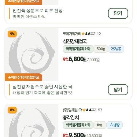
18
🔥
이번 주
개 담았어요
인진쑥 성분으로 피부 진정
담기
촉촉한 에센스 타입
★
코미가먹거리
4.6
후기 12
9%
섬진강재첩국
화학첨가물최소화
500g
냉동
6,800
9%
원
7,500원
18
🔥
이번 주
개 담았어요
섬진강 재첩으로 끓인 시원한 국
담기
해장과 원기 회복에 좋은 담백한 맛
★
(주)담채원
4.4
후기 57
8%
총각김치
화학첨가물최소화
1kg
냉장
9,500
8%
원
10,300원