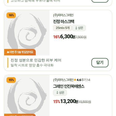
고소하고 담백해 우유나 물에 타서
(주)파머스그레인
16%
진정 마스크팩
25ml x 5개
상온
6,300
16%
원
7,500원
18
🔥
이번 주
개 담았어요
진정 성분으로 민감한 피부 케어
담기
밀착 시트로 영양 흡수 극대화
★
(주)파머스그레인
4.6
후기 14
15%
그레인 인진쑥에센스
상온
13,200
15%
원
15,500원