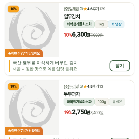
★
(주)담채원
4.6
후기 129
10%
열무김치
화학첨가물최소화
1kg
냉장
6,300
10%
원
7,000원
77
🔥
이번 주
개 담았어요
국산 열무를 아삭하게 버무린 김치
담기
새콤 시원한 맛으로 여름 입맛 돋워요
★
(주)우리밀
4.5
후기 13
19%
두부과자
화학첨가물최소화
100g
상온
2,750
19%
원
3,400원
71
🔥
이번 주
개 담았어요