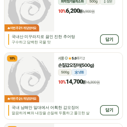
화학첨가물최소화
500g
상온
6,200
10%
원
6,900원
21
🔥
이번 주
개 담았어요
국내산 미꾸라지로 끓인 진한 추어탕
담기
구수하고 담백한 국물 맛
★
서풍
5.0
후기 2
10%
손질갑오징어(500g)
500g
냉동
14,700
10%
원
16,300원
21
🔥
이번 주
개 담았어요
국내 남해안 일대에서 어획한 갑오징어
담기
깔끔하게 뼈와 내장을 손질해 두툼하고 쫄깃한 살