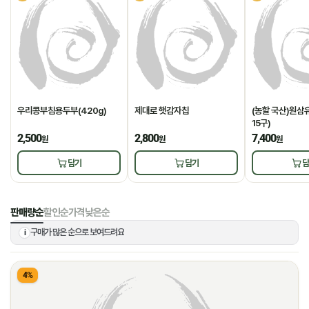
우리콩부침용두부(420g)
제대로 햇감자칩
(농할 국산)원삼유
15구)
2,500
2,800
7,400
원
원
원
담기
담기
담
판매량순
할인순
가격낮은순
구매가 많은 순으로 보여드려요
i
4%