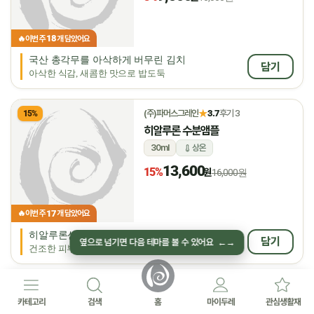
18
🔥
이번 주
개 담았어요
국산 총각무를 아삭하게 버무린 김치
담기
아삭한 식감, 새콤한 맛으로 밥도둑
★
(주)파머스그레인
3.7
후기 3
15%
히알루론 수분앰플
30ml
상온
13,600
15%
원
16,000원
17
🔥
이번 주
개 담았어요
히알루론산으로 깊은 수분 충전
담기
옆으로 넘기면 다음 테마를 볼 수 있어요
←
→
건조한 피부에 탄력 케어
(주)파머스그레인
10%
카테고리
검색
홈
마이두레
관심생활재
365시카수분크림