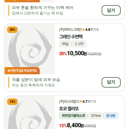
피부 톤을 환하게 가꾸는 미백 케어
담기
집에서 간편하게 즐기는 팩 타임
★
(주)파머스그레인
4.8
후기 6
30%
그레인 수면팩
50g
상온
10,500
30%
원
15,000원
23
🔥
이번 주
개 담았어요
곡물 성분이 밤새 피부 보습
담기
자는 동안 촉촉하게 가꿔요
★
(주)미스터밀크
4.7
후기 3
15%
초코 젤라또
화학첨가물최소화
370ml
냉동
8,400
15%
원
9,900원