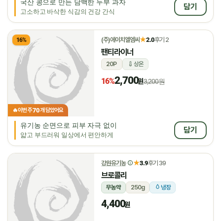
국산 콩으로 만든 담백한 두부 과자
담기
고소하고 바삭한 식감의 건강 간식
★
(주)에이치엘엠씨
2.0
후기 2
16%
팬티라이너
20P
상온
2,700
16%
원
3,200원
70
🔥
이번 주
개 담았어요
유기농 순면으로 피부 자극 없이
담기
얇고 부드러워 일상에서 편안하게
★
강원유기농
3.9
후기 39
브로콜리
무농약
250g
냉장
4,400
원