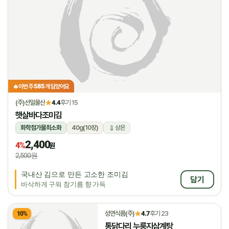
585
🔥
이번 주
개 담았어요
★
(주)선일물산
4.4
후기 15
햇살바다조미김
화학첨가물최소화
40g(10장)
상온
2,400
4%
원
2,500원
국내산 김으로 만든 고소한 조미김
담기
바삭하게 구워 참기름 향 가득
★
성연식품(주)
4.7
후기 23
10%
통닭다리 누룽지삼계탕