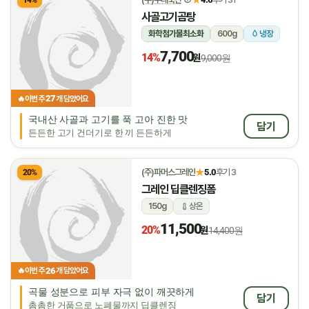
14%
사골고기곰탕
화학첨가물최소화
600g
냉장
7,700
14%
원
9,000원
27
🔥
이번 주
개 담았어요
국내산 사골과 고기를 푹 고아 진한 맛
담기
든든한 고기 건더기로 한 끼 든든하게
★
(주)파머스그레인
5.0
후기 3
20%
그레인 딥클렌징폼
150g
상온
11,500
20%
원
14,400원
26
🔥
이번 주
개 담았어요
곡물 성분으로 피부 자극 없이 깨끗하게
담기
촘촘한 거품으로 노폐물까지 딥클렌징