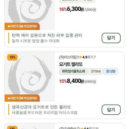
6,300
16%
원
7,500원
28
🔥
이번 주
개 담았어요
탄력 케어 성분으로 처진 피부 집중 관리
담기
밀착 시트로 영양 흡수 극대화
★
(주)미스터밀크
4.9
후기 7
15%
요거트 젤라또
화학첨가물최소화
370ml
냉동
8,400
15%
원
9,900원
28
🔥
이번 주
개 담았어요
생유산균과 요거트로 만든 젤라또
담기
새콤달콤 부드러운 프리미엄 아이스크림
★
(주)두레축산
4.6
후기 31