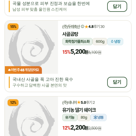
곡물 성분으로 피부 진정과 보습을 한번에
담기
남성 피부 맞춤 올인원 스킨케어
★
(주)두레축산
4.8
후기 30
15%
사골곰탕
화학첨가물최소화
600g
냉장
5,200
15%
원
6,100원
48
🔥
이번 주
개 담았어요
국내산 사골을 푹 고아 진한 육수
담기
구수하고 담백한 사골 본연의 맛
★
(주)네니아
5.0
후기 2
12%
유기농 딸기 쉐이크
유기농
80g
냉동
2,200
12%
원
2,500원