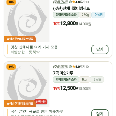
★
(주)둥구나무
4.8
후기 13
10%
(맛찬)산채나물비빔세트
화학첨가물최소화
270g
냉장
12,800
10%
원
14,200원
20
🔥
이번 주
개 담았어요
맛찬 산채나물 여러 가지 모음
담기
비빔밥 한 그릇 뚝딱
★
(주)청오건강
5.0
후기 10
19%
7곡 미숫가루
화학첨가물최소화
1kg
상온
12,500
19%
원
15,500원
한정수량
18
🔥
이번 주
개 담았어요
국산 7가지 곡물로 만든 미숫가루
담기