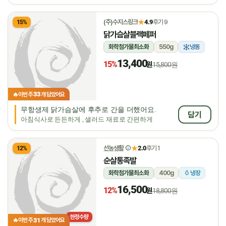
★
(주)수지스링크
4.9
후기 9
15%
닭가슴살블랙페퍼
화학첨가물최소화
550g
냉동
13,400
15%
원
15,800원
33
🔥
이번 주
개 담았어요
무항생제 닭가슴살에 후추로 간을 더했어요.
담기
아침식사로 든든하게 , 샐러드 재료로 간편하게
★
선농생활
2.0
후기 1
12%
순살통족발
화학첨가물최소화
400g
냉장
16,500
12%
원
18,800원
한정수량
31
🔥
이번 주
개 담았어요