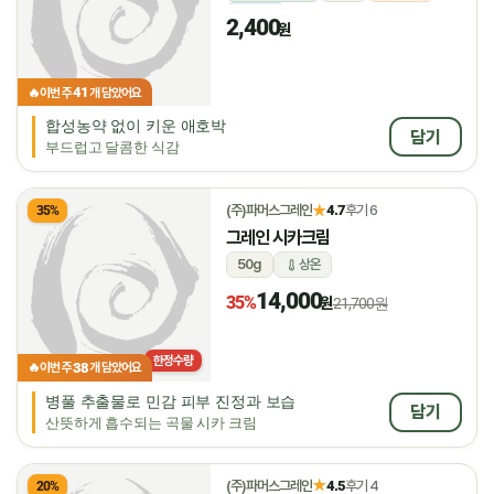
냉장
2,400
원
41
🔥
이번 주
개 담았어요
합성농약 없이 키운 애호박
담기
부드럽고 달콤한 식감
★
(주)파머스그레인
4.7
후기 6
35%
그레인 시카크림
50g
상온
14,000
35%
원
21,700원
한정수량
38
🔥
이번 주
개 담았어요
병풀 추출물로 민감 피부 진정과 보습
담기
산뜻하게 흡수되는 곡물 시카 크림
★
(주)파머스그레인
4.5
후기 4
20%