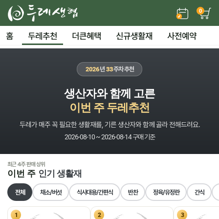
0
홈
두레추천
더큰혜택
신규생활재
사전예약
2026
년
33
주차 추천
생산자와 함께 고른
이번 주 두레추천
두레가 매주 꼭 필요한 생활재를, 기른 생산자와 함께 골라 전해드려요.
2026-08-10 ~ 2026-08-14 구매 기준
최근 4주 판매 상위
이번 주
인기 생활재
전체
채소/버섯
식사대용/간편식
반찬
정육/유정란
간식
1
2
3