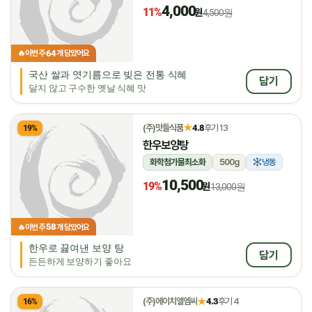
4,000
11%
원
4,500원
64
🔥
이번 주
개 담았어요
국산 쌀과 엿기름으로 빚은 전통 식혜
담기
달지 않고 구수한 옛날 식혜 맛
★
(주)맛들식품
4.8
후기 13
19%
한우보양탕
화학첨가물최소화
500g
냉동
10,500
19%
원
13,000원
58
🔥
이번 주
개 담았어요
한우로 끓여낸 보양 탕
담기
든든하게 보양하기 좋아요
★
(주)에이치엘엠씨
4.3
후기 4
16%