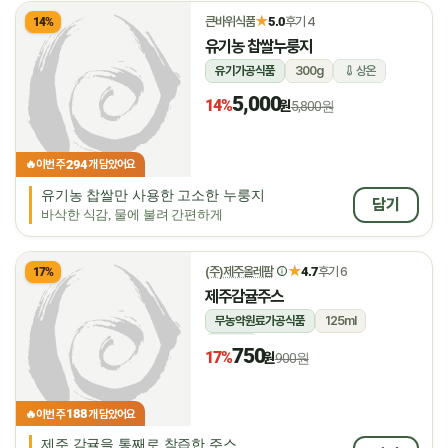
★
큰바위식품
5.0
후기 4
14%
유기농 찹쌀누룽지
유기가공식품
300g
상온
5,000
14%
원
5,800원
294
🔥
이번 주
개 담았어요
유기농 찹쌀만 사용한 고소한 누룽지
담기
바삭한 식감, 물에 불려 간편하게
★
(주)제주올레팜
4.7
후기 6
17%
제주감귤주스
무농약원료가공식품
125ml
상온
750
17%
원
900원
188
🔥
이번 주
개 담았어요
제주 감귤을 통째로 착즙한 주스