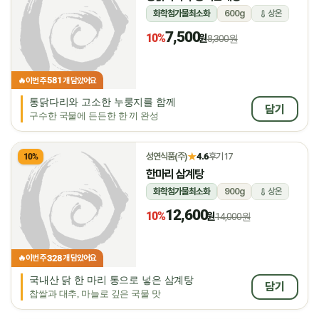
화학첨가물최소화
600g
상온
7,500
10%
원
8,300원
581
🔥
이번 주
개 담았어요
통닭다리와 고소한 누룽지를 함께
담기
구수한 국물에 든든한 한 끼 완성
★
성연식품(주)
4.6
후기 17
10%
한마리 삼계탕
화학첨가물최소화
900g
상온
12,600
10%
원
14,000원
328
🔥
이번 주
개 담았어요
국내산 닭 한 마리 통으로 넣은 삼계탕
담기
찹쌀과 대추, 마늘로 깊은 국물 맛