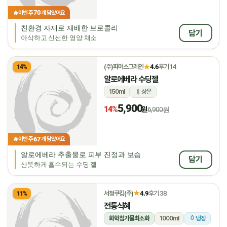
70
🔥
이번 주
개 담았어요
친환경 자재로 재배한 브로콜리
담기
아삭하고 신선한 영양 채소
★
(주)파머스그레인
4.6
후기 14
14%
알로에베라 수딩젤
150ml
상온
5,900
14%
원
6,900원
67
🔥
이번 주
개 담았어요
알로에베라 추출물로 피부 진정과 보습
담기
산뜻하게 흡수되는 수딩 젤
★
서정쿠킹(주)
4.9
후기 38
11%
전통식혜
화학첨가물최소화
1000ml
냉장