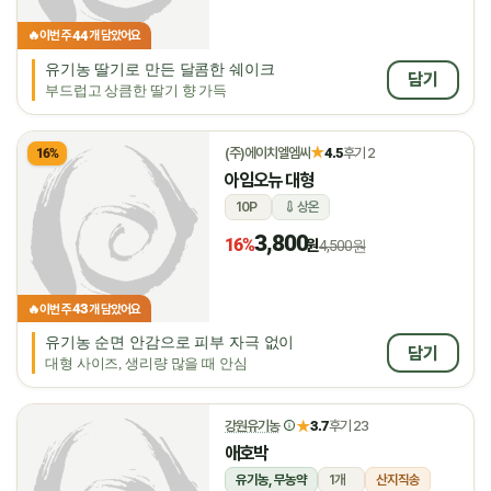
44
🔥
이번 주
개 담았어요
유기농 딸기로 만든 달콤한 쉐이크
담기
부드럽고 상큼한 딸기 향 가득
★
(주)에이치엘엠씨
4.5
후기 2
16%
아임오뉴 대형
10P
상온
3,800
16%
원
4,500원
43
🔥
이번 주
개 담았어요
유기농 순면 안감으로 피부 자극 없이
담기
대형 사이즈, 생리량 많을 때 안심
★
강원유기농
3.7
후기 23
애호박
유기농, 무농약
1개
산지직송