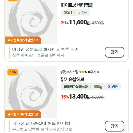
화이트닝 비타앰플
30ml
상온
11,600
20%
원
14,500원
37
🔥
이번 주
개 담았어요
비타민 성분으로 화사한 피부톤 케어
담기
집중 화이트닝 앰플로 탄력까지
★
(주)수지스링크
5.0
후기 4
15%
닭가슴살허브
화학첨가물최소화
550g
냉동
13,400
15%
원
15,800원
36
🔥
이번 주
개 담았어요
국내산 닭가슴살에 허브 향 더해
담기
부드럽고 담백해 샐러드나 간식으로