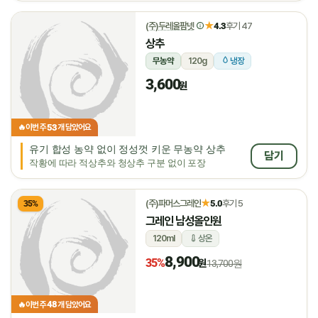
★
(주)두레올팜넷
4.3
후기 47
상추
무농약
120g
냉장
3,600
원
53
🔥
이번 주
개 담았어요
유기 합성 농약 없이 정성껏 키운 무농약 상추
담기
작황에 따라 적상추와 청상추 구분 없이 포장
★
(주)파머스그레인
5.0
후기 5
35%
그레인 남성올인원
120ml
상온
8,900
35%
원
13,700원
48
🔥
이번 주
개 담았어요