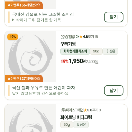
156
🔥
이번 주
개 담았어요
국내산 김으로 만든 고소한 조미김
담기
바삭하게 구워 참기름 향 가득
★
(주)우리밀
4.8
후기 18
19%
꾸러기짱
화학첨가물최소화
90g
상온
1,950
19%
원
2,400원
127
🔥
이번 주
개 담았어요
국산 쌀과 우유로 만든 어린이 과자
담기
달지 않고 담백해 간식으로 좋아요
★
(주)파머스그레인
5.0
후기 3
화이트닝 비타크림
50g
상온