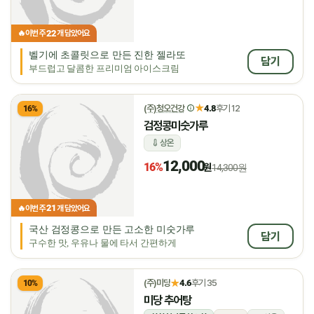
22
🔥
이번 주
개 담았어요
벨기에 초콜릿으로 만든 진한 젤라또
담기
부드럽고 달콤한 프리미엄 아이스크림
★
(주)청오건강
4.8
후기 12
16%
검정콩미숫가루
상온
12,000
16%
원
14,300원
21
🔥
이번 주
개 담았어요
국산 검정콩으로 만든 고소한 미숫가루
담기
구수한 맛, 우유나 물에 타서 간편하게
★
(주)미당
4.6
후기 35
10%
미당 추어탕