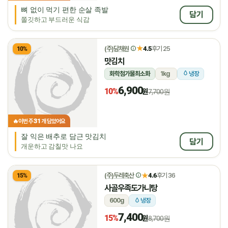
뼈 없이 먹기 편한 순살 족발
담기
쫄깃하고 부드러운 식감
★
(주)담채원
4.5
후기 25
10%
맛김치
화학첨가물최소화
1kg
냉장
6,900
10%
원
7,700원
31
🔥
이번 주
개 담았어요
잘 익은 배추로 담근 맛김치
담기
개운하고 감칠맛 나요
★
(주)두레축산
4.6
후기 36
15%
사골우족도가니탕
600g
냉장
7,400
15%
원
8,700원