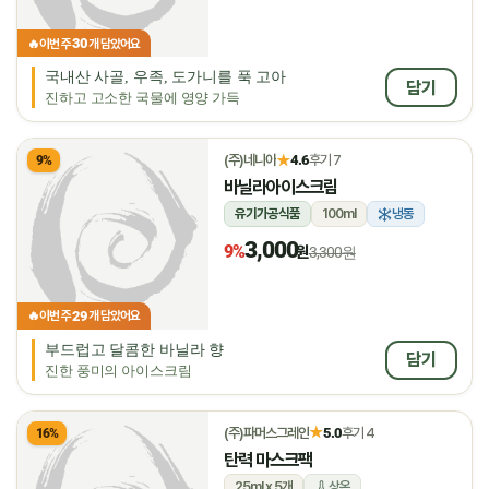
30
🔥
이번 주
개 담았어요
국내산 사골, 우족, 도가니를 푹 고아
담기
진하고 고소한 국물에 영양 가득
★
(주)네니아
4.6
후기 7
9%
바닐라아이스크림
유기가공식품
100ml
냉동
3,000
9%
원
3,300원
29
🔥
이번 주
개 담았어요
부드럽고 달콤한 바닐라 향
담기
진한 풍미의 아이스크림
★
(주)파머스그레인
5.0
후기 4
16%
탄력 마스크팩
25ml x 5개
상온