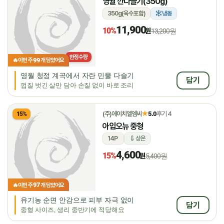
영월 깐다슬기(350g)
350g(육수포함)
냉동
11,900
10%
원
13,200원
한정수량
99
🔥
이번 주
개 담았어요
영월 청정 계곡에서 자란 민물 다슬기
담기
껍질 벗긴 살만 담아 손질 없이 바로 조리
★
(주)에이치엘엠씨
5.0
후기 4
15%
아임오뉴 중형
14P
상온
4,600
15%
원
5,400원
97
🔥
이번 주
개 담았어요
유기농 순면 안감으로 피부 자극 없이
담기
중형 사이즈, 생리 중반기에 적당해요