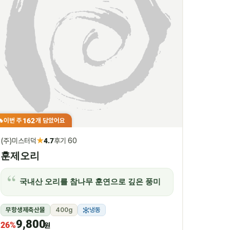
162
이번 주
개 담았어요
🔥
★
(주)미스터덕
4.7
후기 60
훈제오리
국내산 오리를 참나무 훈연으로 깊은 풍미
무항생제축산물
400g
냉동
9,800
26%
원