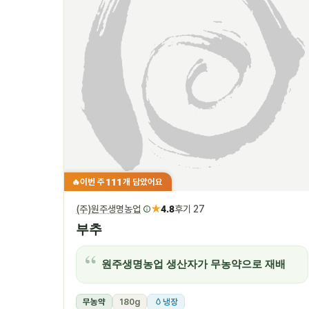
111
이번 주
개 담았어요
🔥
★
(주)원주생명농업
4.8
후기 27
부추
원주생명농업 생산자가 무농약으로 재배
무농약
180g
냉장