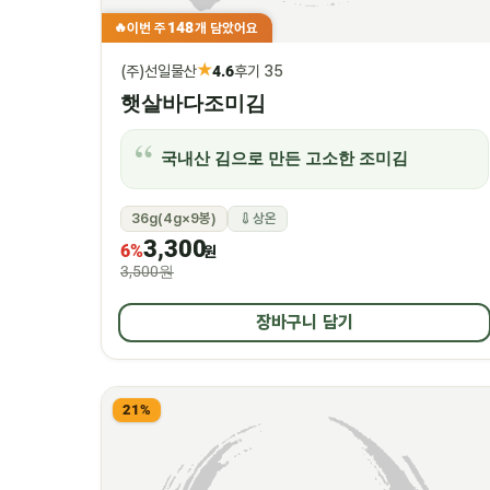
148
이번 주
개 담았어요
🔥
★
(주)선일물산
4.6
후기 35
햇살바다조미김
국내산 김으로 만든 고소한 조미김
36g(4g×9봉)
상온
3,300
6%
원
3,500원
장바구니 담기
21%