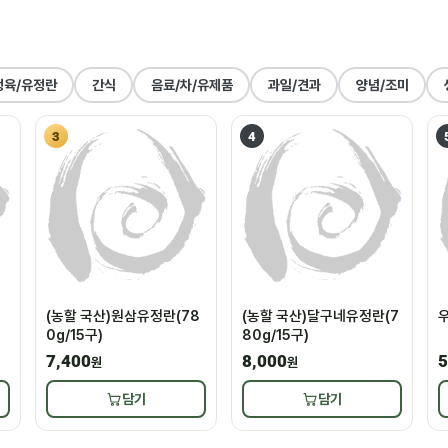
정육/유정란
간식
음료/차/유제품
과일/견과
양념/조미
3
4
(농할 국산)원삼유정란(78
(농할 국산)달구네유정란(7
우
0g/15구)
80g/15구)
7,400
8,000
5
원
원
담기
담기