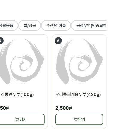
생활용품
쌀/잡곡
수산/건어물
공정무역(민중교역)
건강식품
5
6
리콩연두부(100g)
우리콩찌개용두부(420g)
50
2,500
원
원
담기
담기