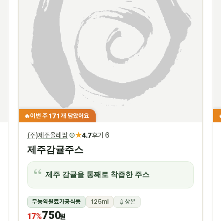
171
이번 주
개 담았어요
🔥
★
(주)제주올레팜
4.7
후기 6
제주감귤주스
제주 감귤을 통째로 착즙한 주스
무농약원료가공식품
125ml
상온
750
17%
원