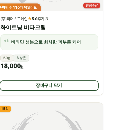
한정수량
116
이번 주
개 담았어요
🔥
★
(주)파머스그레인
5.0
후기 3
화이트닝 비타크림
비타민 성분으로 화사한 피부톤 케어
50g
상온
18,000
원
장바구니 담기
15%