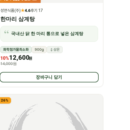
★
성연식품(주)
4.6
후기 17
한마리 삼계탕
국내산 닭 한 마리 통으로 넣은 삼계탕
화학첨가물최소화
900g
상온
12,600
10%
원
14,000원
장바구니 담기
26%