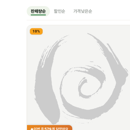
판매량순
할인순
가격낮은순
10%
579
이번 주
개 담았어요
🔥