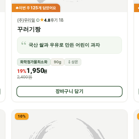
125
이번 주
개 담았어요
🔥
★
(주)우리밀
4.8
후기 18
꾸러기짱
국산 쌀과 우유로 만든 어린이 과자
화학첨가물최소화
90g
상온
1,950
19%
원
2,400원
장바구니 담기
10%