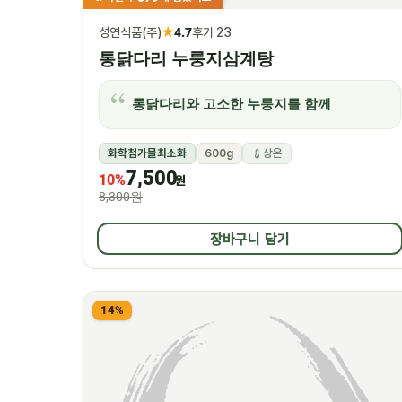
★
성연식품(주)
4.7
후기 23
통닭다리 누룽지삼계탕
통닭다리와 고소한 누룽지를 함께
화학첨가물최소화
600g
상온
7,500
10%
원
8,300원
장바구니 담기
14%