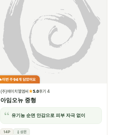
94
이번 주
개 담았어요
🔥
★
(주)에이치엘엠씨
5.0
후기 4
아임오뉴 중형
유기농 순면 안감으로 피부 자극 없이
14P
상온