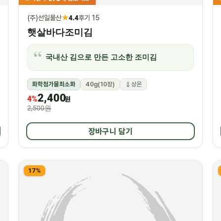
★
(주)선일물산
4.4
후기 15
햇살바다조미김
국내산 김으로 만든 고소한 조미김
화학첨가물최소화
40g(10장)
상온
2,400
4%
원
2,500원
장바구니 담기
17%