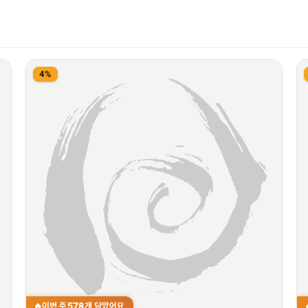
4%
578
이번 주
개 담았어요
🔥