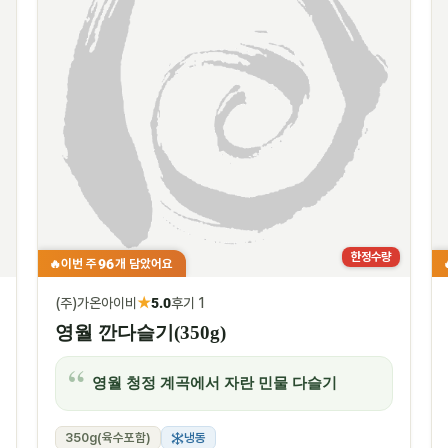
한정수량
96
이번 주
개 담았어요
🔥
★
(주)가온아이비
5.0
후기 1
영월 깐다슬기(350g)
영월 청정 계곡에서 자란 민물 다슬기
350g(육수포함)
냉동