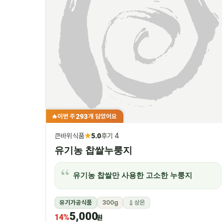
293
이번 주
개 담았어요
🔥
★
큰바위식품
5.0
후기 4
유기농 찹쌀누룽지
유기농 찹쌀만 사용한 고소한 누룽지
유기가공식품
300g
상온
5,000
14%
원