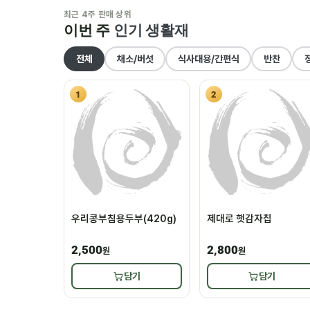
최근 4주 판매 상위
이번 주
인기 생활재
전체
채소/버섯
식사대용/간편식
반찬
1
2
우리콩부침용두부(420g)
제대로 햇감자칩
2,500
2,800
원
원
담기
담기