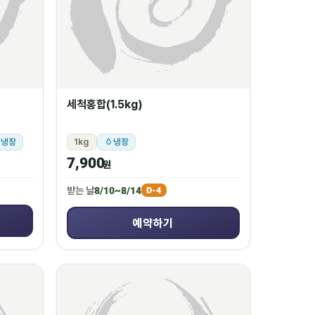
세척홍합(1.5kg)
냉장
1kg
냉장
7,900
원
받는 날
8/10~8/14
D-4
예약하기