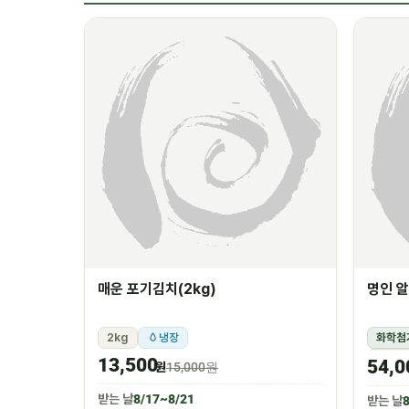
매운 포기김치(2kg)
명인 알
2kg
냉장
화학첨
1.5k
13,500
54,0
원
15,000원
받는 날
8/17~8/21
받는 날
8