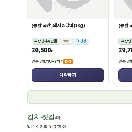
(농할 국산)돼지찜갈비(1kg)
(농할 
무항생제축산물
1kg
냉장
무항생
20,500
29,7
원
받는 날
8/10~8/14
받는 날
8
D-3
예약하기
김치·젓갈
4개
익은 김치와 젓갈 한 상