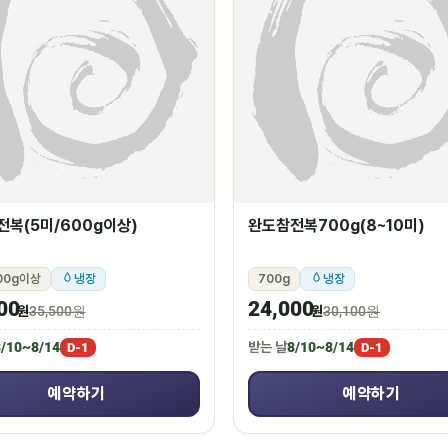
복(5미/600g이상)
완도참전복700g(8~10미)
00g이상
냉장
700g
냉장
00
24,000
원
35,500원
원
30,100원
/10~8/14
받는 날
8/10~8/14
D-1
D-1
예약하기
예약하기