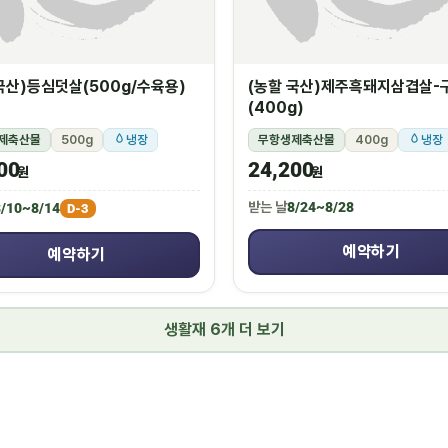
국산)등심덧살(500g/수육용)
(농할 국산)제주흑돼지삼겹살-
(400g)
제축산물
500g
냉장
무항생제축산물
400g
냉장
00
24,200
원
원
받는 날
8/24~8/28
/10~8/14
D-3
예약하기
예약하기
생활재 6개 더 보기