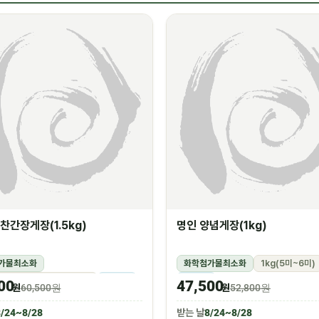
찬간장게장(1.5kg)
명인 양념게장(1kg)
가물최소화
화학첨가물최소화
1kg(5미~6미)
g(꽃게450g,장물1,050g)
냉장
냉장
00
47,500
원
60,500원
원
52,800원
/24~8/28
받는 날
8/24~8/28