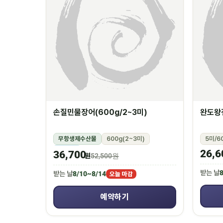
손질민물장어(600g/2~3미)
완도왕전
무항생제수산물
600g(2~3미)
5미/6
냉장
26,6
36,700
원
52,500원
받는 날
8
받는 날
8/10~8/14
오늘 마감
예약하기