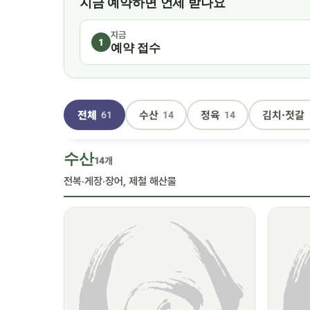
지금 예약하면 언제 받나요
지금
1
예약 접수
전체
수산
정육
김치·젓갈
61
14
14
수산
14개
전복·게장·장어, 제철 해산물