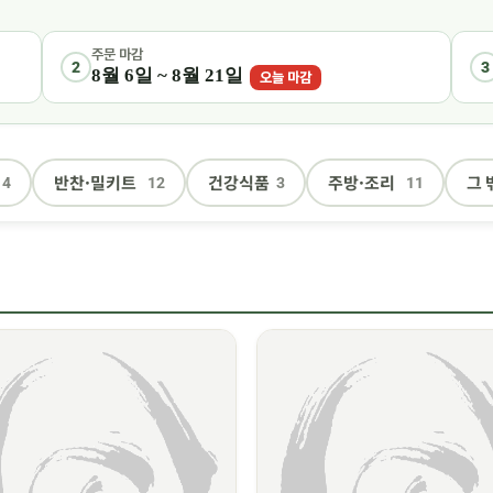
주문 마감
2
3
8월 6일 ~ 8월 21일
오늘 마감
반찬·밀키트
건강식품
주방·조리
그 
4
12
3
11