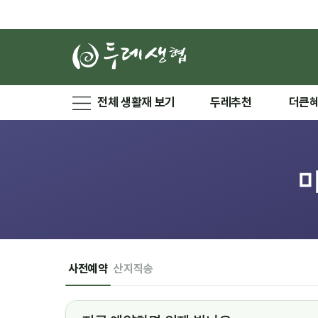
전체 생활재 보기
두레추천
더큰
사전예약
산지직송