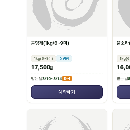
돌멍게(1kg/6~9미)
뿔소라(
1kg(6~9미)
냉장
1kg(
17,500
16,0
원
받는 날
8/10~8/14
받는 날
8
D-4
예약하기