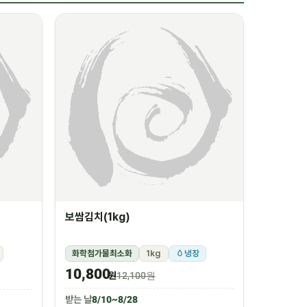
보쌈김치(1kg)
화학첨가물최소화
1kg
냉장
10,800
원
12,100원
받는 날
8/10~8/28