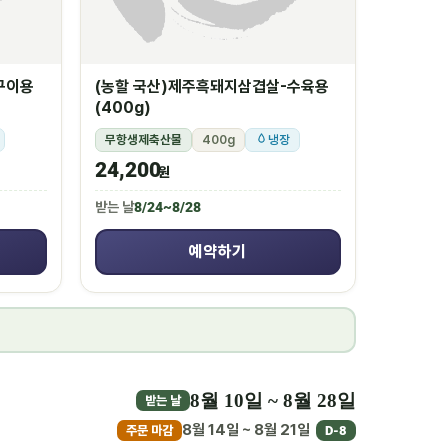
구이용
(농할 국산)제주흑돼지삼겹살-수육용
(400g)
무항생제축산물
400g
냉장
24,200
원
받는 날
8/24~8/28
예약하기
8월 10일 ~ 8월 28일
받는 날
8월 14일 ~ 8월 21일
주문 마감
D-8