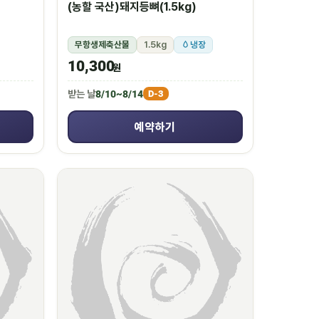
(농할 국산)돼지등뼈(1.5kg)
무항생제축산물
1.5kg
냉장
10,300
원
받는 날
8/10~8/14
D-3
예약하기