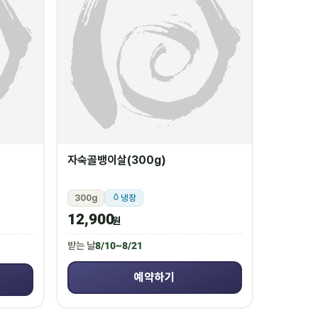
자숙골뱅이살(300g)
300g
냉장
12,900
원
받는 날
8/10~8/21
예약하기