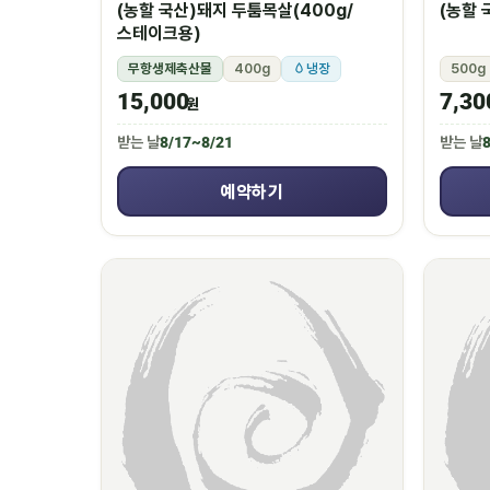
(농할 국산)돼지 두툼목살(400g/
(농할 
스테이크용)
무항생제축산물
400g
냉장
500g
15,000
7,30
원
받는 날
8/17~8/21
받는 날
8
예약하기