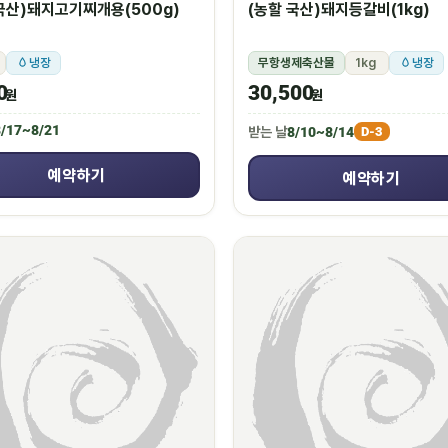
국산)돼지고기찌개용(500g)
(농할 국산)돼지등갈비(1kg)
냉장
무항생제축산물
1kg
냉장
0
30,500
원
원
/17~8/21
받는 날
8/10~8/14
D-3
예약하기
예약하기