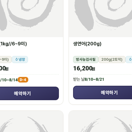
1kg//6~9미)
생연어(200g)
6~9미)
냉장
방사능검사필
200g(2토막)
00
16,200
원
원
받는 날
8/10~8/21
/10~8/14
D-4
예약하기
예약하기