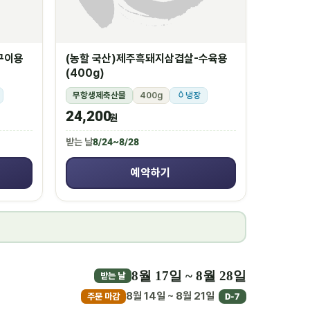
구이용
(농할 국산)제주흑돼지삼겹살-수육용
(400g)
무항생제축산물
400g
냉장
24,200
원
받는 날
8/24~8/28
예약하기
8월 17일 ~ 8월 28일
받는 날
8월 14일 ~ 8월 21일
주문 마감
D-7