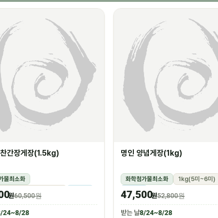
찬간장게장(1.5kg)
명인 양념게장(1kg)
가물최소화
화학첨가물최소화
1kg(5미~6미)
g(꽃게450g,장물1,050g)
냉장
냉장
00
47,500
원
60,500원
원
52,800원
/24~8/28
받는 날
8/24~8/28