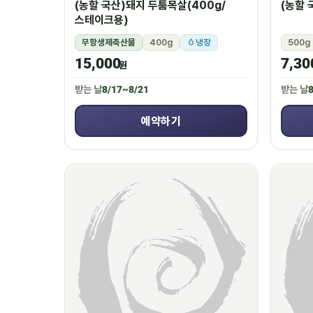
(농할 국산)돼지 두툼목살(400g/
(농할 
스테이크용)
무항생제축산물
400g
냉장
500g
15,000
7,30
원
받는 날
8/17~8/21
받는 날
8
예약하기