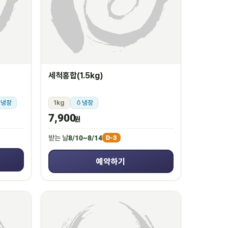
세척홍합(1.5kg)
냉장
1kg
냉장
7,900
원
받는 날
8/10~8/14
D-3
예약하기