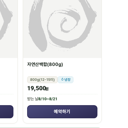
자연산백합(800g)
800g(12-15미)
냉장
19,500
원
받는 날
8/10~8/21
예약하기