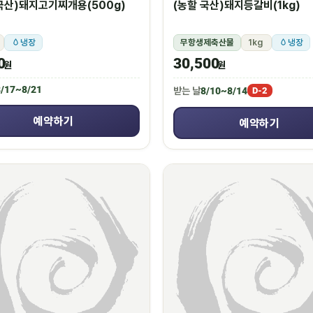
국산)돼지고기찌개용(500g)
(농할 국산)돼지등갈비(1kg)
냉장
무항생제축산물
1kg
냉장
0
30,500
원
원
/17~8/21
받는 날
8/10~8/14
D-2
예약하기
예약하기