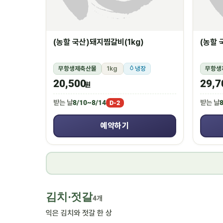
(농할 국산)돼지찜갈비(1kg)
(농할 
무항생제축산물
1kg
냉장
무항생
20,500
29,7
원
받는 날
8/10~8/14
받는 날
8
D-2
예약하기
김치·젓갈
4개
익은 김치와 젓갈 한 상