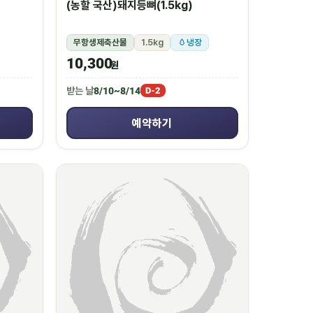
(농할 국산)돼지등뼈(1.5kg)
무항생제축산물
1.5kg
냉장
10,300
원
받는 날
8/10~8/14
D-2
예약하기