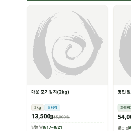
매운 포기김치(2kg)
명인 알
2kg
냉장
화학첨
1.5k
13,500
54,0
원
15,000원
받는 날
8/17~8/21
받는 날
8