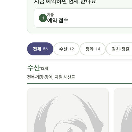
지금 예약하면 언제 받나요
지금
1
예약 접수
전체
수산
정육
김치·젓갈
56
12
14
수산
12개
전복·게장·장어, 제철 해산물