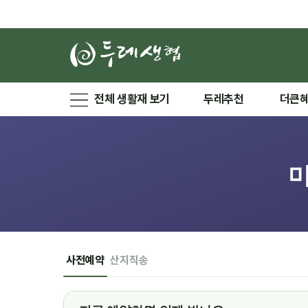
전체 생활재 보기
두레추천
더큰
사전예약
산지직송