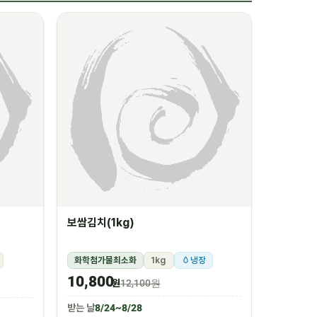
보쌈김치(1kg)
화학첨가물최소화
1kg
냉장
10,800
원
12,100원
받는 날
8/24~8/28