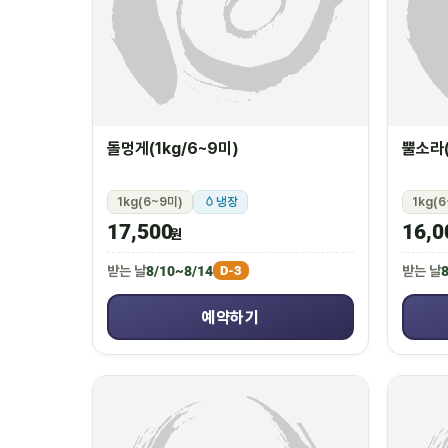
돌멍게(1kg/6~9미)
뿔소라(
1kg(6~9미)
냉장
1kg(
17,500
16,0
원
받는 날
8/10~8/14
받는 날
8
D-3
예약하기