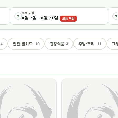
주문 마감
2
3
8월 7일 ~ 8월 21일
오늘 마감
반찬·밀키트
건강식품
주방·조리
그 
4
10
3
11