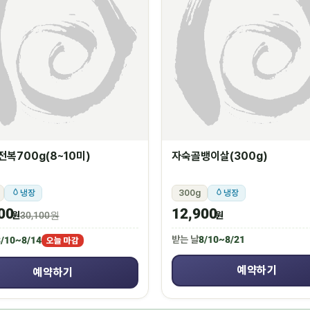
복700g(8~10미)
자숙골뱅이살(300g)
냉장
300g
냉장
00
12,900
원
30,100원
원
받는 날
8/10~8/21
/10~8/14
오늘 마감
예약하기
예약하기