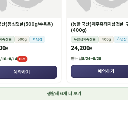
국산)등심덧살(500g/수육용)
(농할 국산)제주흑돼지삼겹살-
(400g)
제축산물
500g
냉장
무항생제축산물
400g
냉장
00
24,200
원
원
받는 날
8/24~8/28
/10~8/14
D-2
예약하기
예약하기
생활재 6개 더 보기