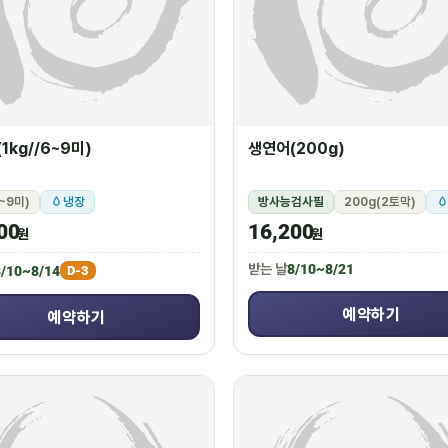
1kg//6~9미)
생연어(200g)
6~9미)
냉장
방사능검사필
200g(2토막)
00
16,200
원
원
받는 날
8/10~8/21
/10~8/14
D-3
예약하기
예약하기