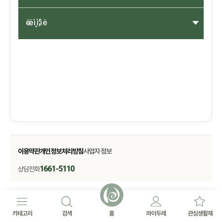
ëë ì¸ì¦ì ë
이용약관
개인정보처리방침
사업자 정보
1661-5110
상담전화
카테고리
검색
홈
마이두레
관심생활재