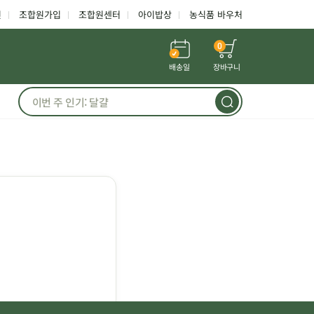
인
조합원가입
조합원센터
아이밥상
농식품 바우처
0
배송일
장바구니