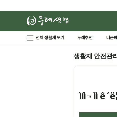
전체 생활재 보기
두레추천
더큰
생활재 안전관
ìíì¬ ìì ê´