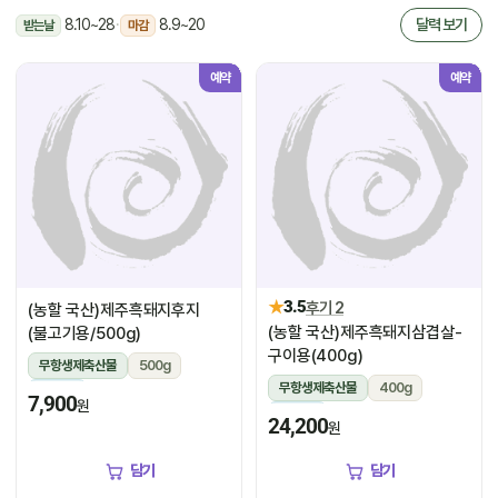
8.10~28
·
8.9~20
달력 보기
받는날
마감
예약
예약
★
3.5
후기 2
(농할 국산)제주흑돼지후지
(농할 국산)제주흑돼지삼겹살-
(불고기용/500g)
구이용(400g)
무항생제축산물
500g
무항생제축산물
400g
냉장
7,900
원
냉장
24,200
원
담기
담기