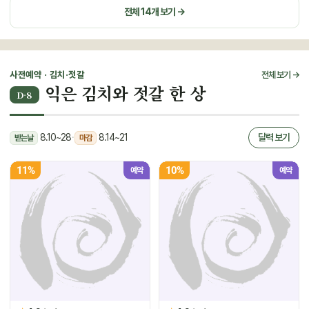
전체 14개 보기 →
사전예약 · 김치·젓갈
전체 보기 →
익은 김치와 젓갈 한 상
D-8
8.10~28
·
8.14~21
달력 보기
받는날
마감
11%
10%
예약
예약