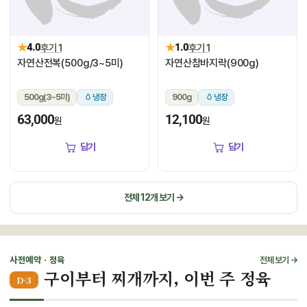
★
★
4.0
후기 1
1.0
후기 1
자연산전복(500g/3~5미)
자연산참바지락(900g)
500g(3~5미)
냉장
900g
냉장
63,000
12,100
원
원
담기
담기
전체 12개 보기 →
사전예약 · 정육
전체 보기 →
구이부터 찌개까지, 이번 주 정육
D-3