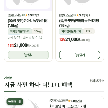
(주)둥구나무
(주)둥구나무
★
3.5
후기 2
★
3.5
후기 2
(목/금 맛찬)한마리 녹두삼계탕
(목/금 맛찬)한마리 녹두삼계탕
(1.5kg)
(1.5kg)
화학첨가물최소화
1.5kg
화학첨가물최소화
1.5kg
냉장
냉장
마감 8.07 · 받는 날 8.10~14
21,000
13%
원
24,000원
21,000
13%
원
24,000원
담기
담기
기획전
전체 보기 →
지금 사면 하나 더! 1+1 혜택
(주)파머스그레인
★
5.0
후기 3
👑
판매 1위
화이트닝 비타크림(소비기한