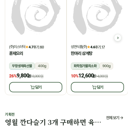
(주)미스터덕
성연식품(주)
★
4.7
후기 60
★
4.6
후기 17
훈제오리
한마리 삼계탕
무항생제축산물
400g
화학첨가물최소화
900g
냉동
상온
9,800
12,600
26%
10%
원
13,300원
원
14,000원
담기
담기
기획전
전체 보기 →
영월 깐다슬기 3개 구매하면 육수 증정