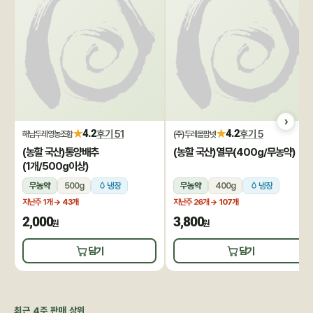
★
★
4.2
후기 51
4.2
후기 5
해남두레영농조합
(주)두레올팜넷
(농할 국산)통양배추
(농할 국산)열무(400g/무농약)
(1개/500g이상)
무농약
500g
냉장
무농약
400g
냉장
지난주 1개
→ 43개
지난주 26개
→ 107개
2,000
3,800
원
원
담기
담기
최근 4주 판매 상위