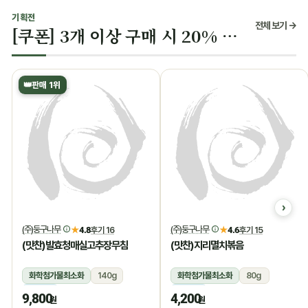
기획전
전체 보기 →
[쿠폰] 3개 이상 구매 시 20% 할인
👑
판매 1위
(주)둥구나무
(주)둥구나무
★
4.8
후기 16
★
4.6
후기 15
(맛찬)발효청매실고추장무침
(맛찬)지리멸치볶음
화학첨가물최소화
140g
화학첨가물최소화
80g
냉장
냉장
9,800
4,200
원
원