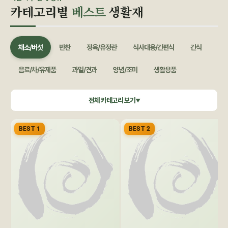
카테고리별
베스트
생활재
채소/버섯
반찬
정육/유정란
식사대용/간편식
간식
음료/차/유제품
과일/견과
양념/조미
생활용품
쌀/잡곡
수산/건어물
공정무역(민중교역)
건강식품/꿀
전체 카테고리 보기
▼
화장품/바디헤어
특별기획
BEST 1
BEST 2