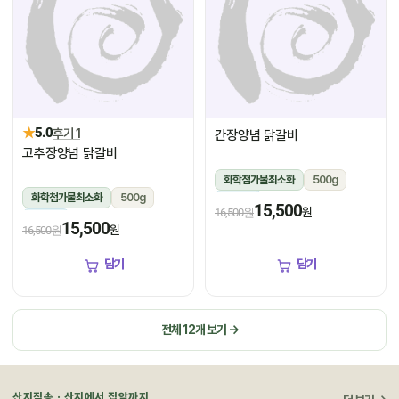
★
5.0
후기 1
간장양념 닭갈비
고추장양념 닭갈비
화학첨가물최소화
500g
화학첨가물최소화
500g
냉장
15,500
원
16,500원
냉장
15,500
원
16,500원
담기
담기
전체 12개 보기 →
산지직송 · 산지에서 집앞까지