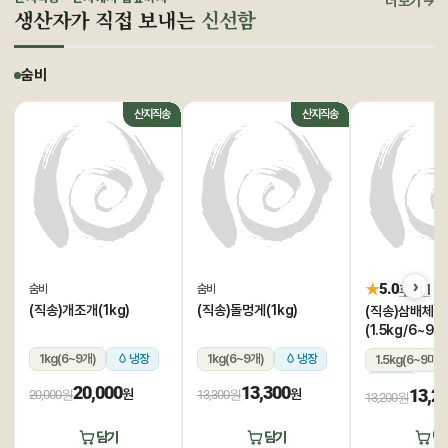
더 보기 →
생산자가 직접 보내는
신선함
숨비
산지직송
산지직송
★
5.0
후기 1
숨비
숨비
(직송)개조개(1kg)
(직송)돌멍게(1kg)
(직송)삼배체굴
(1.5kg/6~9미
1kg(6~9개)
냉장
1kg(6~9개)
냉장
1.5kg(6~9미)
냉장
20,000
13,300
13,2
원
원
20,000원
13,300원
13,200원
담기
담기
담