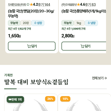
★
★
4.2
후기 144
4.6
후기 83
두레한강생산자회
(주)두레올팜넷
(농할 국산)깻잎(20장/20~30g/
(농할 국산)통양배추(1개/1kg이상)
무농약)
무농약
20장
냉장
무농약
1kg
냉장
최근 4주
1,152개
구매
최근 4주
1,099개
구매
1,650
2,800
원
원
담기
담기
기획전
전체 보기 →
말복 대비 보양식&곁들임
26%
10%
👑
판매 1위