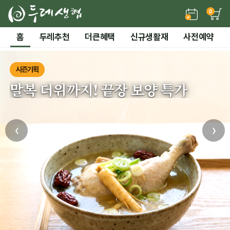
0
홈
두레추천
더큰혜택
신규생활재
사전예약
시즌기획
말복 더위까지! 끝장 보양 특가
‹
›