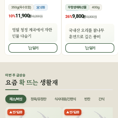
350g(육수포함)
냉동
무항생제축산물
400g
냉동
11,900
9,800
10%
원
13,200원
26%
원
13,300원
영월 청정 계곡에서 자란
국내산 오리를 참나무
민물 다슬기
훈연으로 깊은 풍미
담기
담기
이번 주 급상승
요즘
확 뜨는
생활재
채소/버섯
정육/유정란
식사대용/간편식
반찬
간식
음료
▲ 인기급증
▲ 인기급증