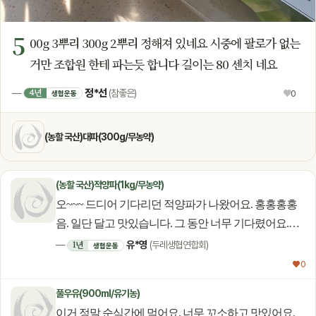
5
00g 3뿌리 300g 2뿌리 정해져 있네요 시중에 팔로가 없는
거만 조합원 한테 파는듯 합니다 길이는 80 센치 네요
정*선
4년
—
(참좋은)
♥
0
생협운동
(농할 국산)대파(300g/무농약)
(농할 국산)적양파(1kg/무농약)
오~~~ 드디어 기다리던 적양파가 나왔어요. 홍홍홍홍
음. 일단 달고 맛있습니다. 그 동안 너무 기다렸어요.
농부님~ ㅋㅋㅋ 근데요. 농부님 농산물 광고 사진은
유*영
1년
—
(두레생협연합회)
생협운동
언제나 즐거워요. 그래서 주문 버튼을 누르게 되요~
♥ 0
유쾌하고 멋진 광고 컨셉 감사합니다. 앞으로 쭉~~~
풀우유(900ml/유기농)
기대할께요. 건강하세요. 농부님
이거 정말 순식간에 먹어요. 너무 꼬소하고 맛있어요.