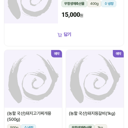
무항생제축산물
400g
냉장
15,000
원
담기
예약
예약
(농할 국산)돼지고기찌개용
(농할 국산)돼지등갈비(1kg)
(500g)
500g
냉장
무항생제축산물
1kg