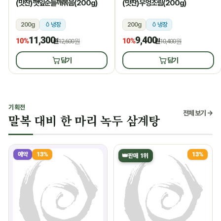
(맛찬)깻잎순들깨볶음(200g)
(맛찬)우엉조림(200g)
200g
냉장
200g
냉장
11,300
9,400
10%
10%
원
12,600원
원
10,400원
담기
담기
기획전
전체 보기 →
말복 대비 한 마리 녹두 삼계탕
예약
13%
13%
👑
판매 1위