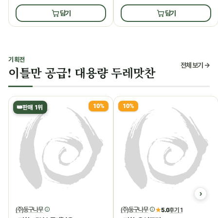
담기
담기
기획전
전체 보기 →
이틀만 공급! 대용량 두레맛찬
10%
10%
👑
판매 1위
(주)둥구나무
(주)둥구나무
★
5.0
후기 1