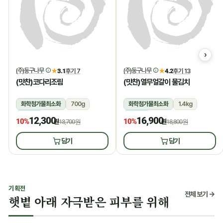
(주)둥구나무
(주)둥구나무
★
3.1
후기 7
★
4.2
후기 13
(맛찬)코다리조림
(맛찬)열무얼갈이 물김치
화학첨가물최소화
700g
화학첨가물최소화
1.4kg
냉장
냉장
12,300
16,900
10%
10%
원
13,700원
원
18,800원
담기
담기
기획전
전체 보기 →
햇볕 아래 자극받은 피부를 위해