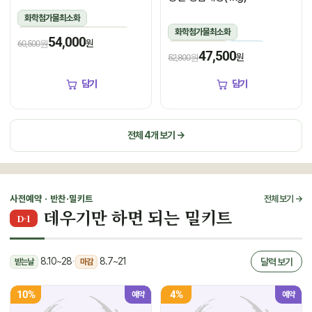
화학첨가물최소화
화학첨가물최소화
1.5kg(꽃게450g,장물1,050g)
54,000
원
60,500원
1kg(5미~6미)
냉장
냉장
47,500
원
52,800원
담기
담기
전체 4개 보기 →
사전예약 · 반찬·밀키트
전체 보기 →
데우기만 하면 되는 밀키트
D-1
8.10~28
·
8.7~21
달력 보기
받는날
마감
10%
4%
예약
예약