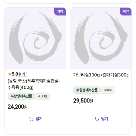
예약
예약
★
5.0
후기 1
가브리살300g+갈매기살300g
(농할 국산)제주흑돼지삼겹살-
수육용(400g)
무항생제축산물
600g
무항생제축산물
400g
냉장
29,500
원
냉장
24,200
원
담기
담기