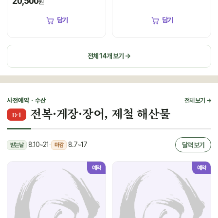
20,500
원
담기
담기
전체 14개 보기 →
사전예약 · 수산
전체 보기 →
전복·게장·장어, 제철 해산물
D-1
8.10~21
·
8.7~17
달력 보기
받는날
마감
예약
예약