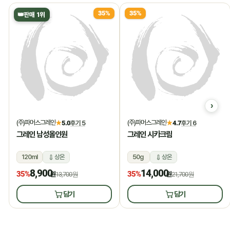
35%
35%
👑
판매 1위
(주)파머스그레인
(주)파머스그레인
★
5.0
후기 5
★
4.7
후기 6
그레인 남성올인원
그레인 시카크림
120ml
상온
50g
상온
8,900
14,000
35%
35%
원
13,700원
원
21,700원
담기
담기