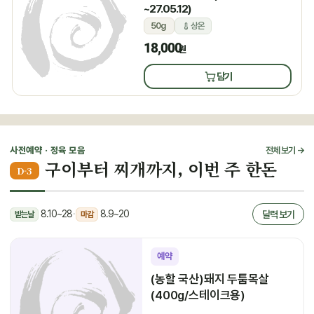
~27.05.12)
50g
상온
18,000
원
담기
사전예약 · 정육 모음
전체 보기 →
구이부터 찌개까지, 이번 주 한돈
D-3
8.10~28
·
8.9~20
달력 보기
받는날
마감
예약
(농할 국산)돼지 두툼목살
(400g/스테이크용)