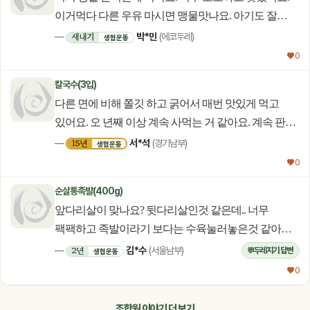
이거먹다 다른 우유 마시면 맹물맛나요. 아기도 잘
먹어요.ㅎㅎ
박*민
새내기
—
(에코두레)
생협운동
♥ 0
칼국수(3입)
다른 면에 비해 쫄깃 하고 굵어서 매번 맛있게 먹고
있어요. 오 년째 이상 계속 사먹는 거 같아요. 계속 판매
해 주세요.
서*석
15년
—
(경기남부)
생협운동
♥ 0
순살통족발(400g)
앞다리살이 맞나요? 뒷다리살인것 같은데.. 너무
팩팩하고 족발이라기 보다는 수육눌러놓은것 같아요.
실망이네요. 후기에 사진첨부도 안되요~~
김*수
2년
—
(서울남부)
두레지기 답변
💬
생협운동
♥ 0
조합원 이야기 더 보기