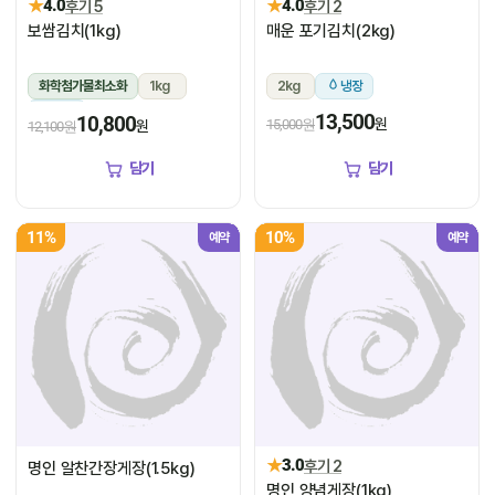
★
★
4.0
후기 5
4.0
후기 2
보쌈김치(1kg)
매운 포기김치(2kg)
화학첨가물최소화
1kg
2kg
냉장
냉장
13,500
10,800
원
15,000원
원
12,100원
담기
담기
11%
10%
예약
예약
★
3.0
후기 2
명인 알찬간장게장(1.5kg)
명인 양념게장(1kg)