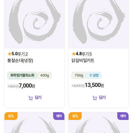
★
★
5.0
후기 2
4.8
후기 5
통찰순대(냉장)
닭갈비밀키트
화학첨가물최소화
400g
700g
냉장
냉장
13,500
7,000
원
14,000원
원
7,800원
담기
담기
6%
6%
예약
예약