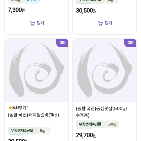
냉장
7,300
30,500
원
원
담기
담기
예약
예약
★
5.0
후기 1
(농할 국산)등심덧살(500g/
(농할 국산)돼지찜갈비(1kg)
수육용)
무항생제축산물
500g
무항생제축산물
1kg
냉장
29,700
원
냉장