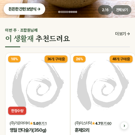
든든한 간편 보양식 →
2 / 6
전체 보기
이번 주 · 조합원님께
0
더 보기 →
이 생활재
추천드려요
10%
26%
36개 구매중
48개 구매중
한정수량
(주)가온아이비
(주)미스터덕
★
5.0
후기 1
★
4.7
후기 60
영월 깐다슬기(350g)
훈제오리