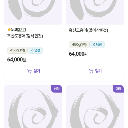
★
5.0
후기 1
흑산도홍어(많이삭힌것)
흑산도홍어(덜삭힌것)
450g(1팩)
냉장
450g(1팩)
냉장
64,000
원
64,000
원
담기
담기
예약
예약