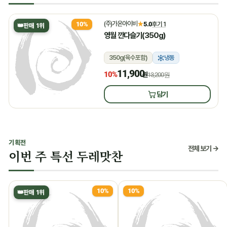
(주)가온아이비
★
5.0
후기 1
10%
👑
판매 1위
영월 깐다슬기(350g)
350g(육수포함)
냉동
11,900
10%
원
13,200원
담기
기획전
전체 보기 →
이번 주 특선 두레맛찬
10%
10%
👑
판매 1위