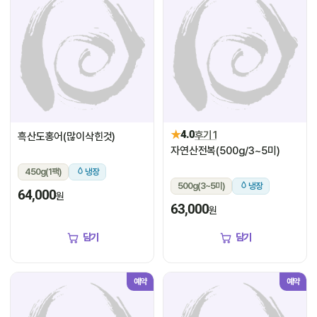
★
4.0
후기 1
흑산도홍어(많이삭힌것)
자연산전복(500g/3~5미)
450g(1팩)
냉장
500g(3~5미)
냉장
64,000
원
63,000
원
담기
담기
예약
예약