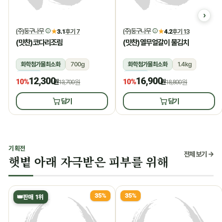
(주)둥구나무
(주)둥구나무
★
3.1
후기 7
★
4.2
후기 13
(맛찬)코다리조림
(맛찬)열무얼갈이 물김치
화학첨가물최소화
700g
화학첨가물최소화
1.4kg
냉장
냉장
12,300
16,900
10%
10%
원
13,700원
원
18,800원
담기
담기
기획전
전체 보기 →
햇볕 아래 자극받은 피부를 위해
35%
35%
👑
판매 1위