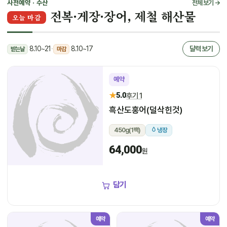
사전예약 · 수산
전체 보기 →
전복·게장·장어, 제철 해산물
오늘 마감
8.10~21
·
8.10~17
달력 보기
받는날
마감
예약
★
5.0
후기 1
흑산도홍어(덜삭힌것)
450g(1팩)
냉장
64,000
원
담기
예약
예약