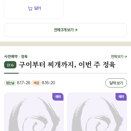
담기
전체 3개 보기 →
사전예약 · 정육
전체 보기 →
구이부터 찌개까지, 이번 주 정육
D-6
8.17~28
·
8.16~20
달력 보기
받는날
마감
예약
예약