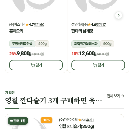
(주)미스터덕
성연식품(주)
★
4.7
후기 60
★
4.6
후기 17
훈제오리
한마리 삼계탕
무항생제축산물
400g
화학첨가물최소화
900g
냉동
상온
9,800
12,600
26%
10%
원
13,300원
원
14,000원
담기
담기
기획전
전체 보기 →
영월 깐다슬기 3개 구매하면 육수 증정
(주)가온아이비
★
5.0
후기 1
10%
👑
판매 1위
영월 깐다슬기(350g)