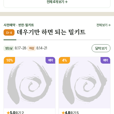
전체 4개 보기 →
사전예약 · 반찬·밀키트
전체 보기 →
데우기만 하면 되는 밀키트
D-4
8.17~28
·
8.14~21
달력 보기
받는날
마감
10%
4%
예약
예약
★
★
5.0
후기 2
4.8
후기 5