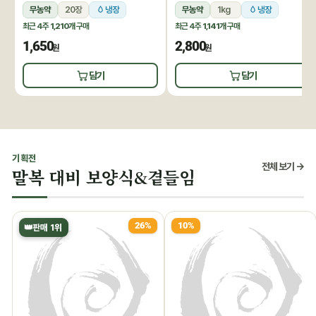
무농약
20장
냉장
무농약
1kg
냉장
최근 4주
1,210개
구매
최근 4주
1,141개
구매
1,650
2,800
원
원
담기
담기
기획전
전체 보기 →
말복 대비 보양식&곁들임
26%
10%
👑
판매 1위