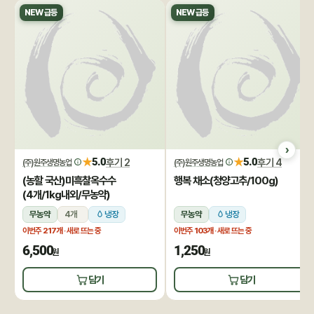
NEW 급등
NEW 급등
★
★
5.0
후기 2
5.0
후기 4
(주)원주생명농업
(주)원주생명농업
(농할 국산)미흑찰옥수수
행복 채소(청양고추/100g)
(4개/1kg내외/무농약)
무농약
4개
냉장
무농약
냉장
이번주
217개
· 새로 뜨는 중
이번주
103개
· 새로 뜨는 중
6,500
1,250
원
원
담기
담기