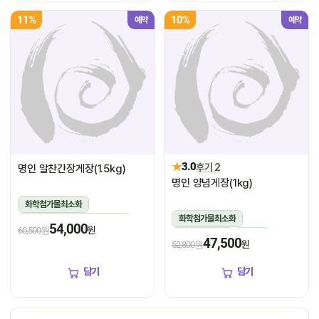
11%
10%
예약
예약
★
3.0
후기 2
명인 알찬간장게장(1.5kg)
명인 양념게장(1kg)
화학첨가물최소화
화학첨가물최소화
1.5kg(꽃게450g,장물1,050g)
54,000
원
60,500원
1kg(5미~6미)
냉장
냉장
47,500
원
52,800원
담기
담기