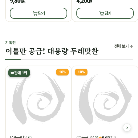
9,800
4,200
원
원
담기
담기
기획전
전체 보기 →
이틀만 공급! 대용량 두레맛찬
10%
10%
👑
판매 1위
(주)둥구나무
(주)둥구나무
★
5.0
후기 1