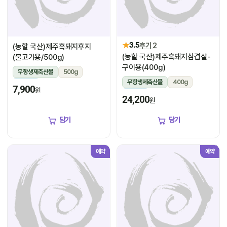
★
3.5
후기 2
(농할 국산)제주흑돼지후지
(농할 국산)제주흑돼지삼겹살-
(불고기용/500g)
구이용(400g)
무항생제축산물
500g
무항생제축산물
400g
냉장
7,900
원
냉장
24,200
원
담기
담기
예약
예약