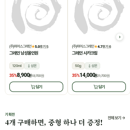
(주)파머스그레인
(주)파머스그레인
★
5.0
후기 5
★
4.7
후기 6
그레인 남성올인원
그레인 시카크림
120ml
상온
50g
상온
8,900
14,000
35%
35%
원
13,700원
원
21,700원
담기
담기
기획전
전체 보기 →
4개 구매하면, 중형 하나 더 증정!