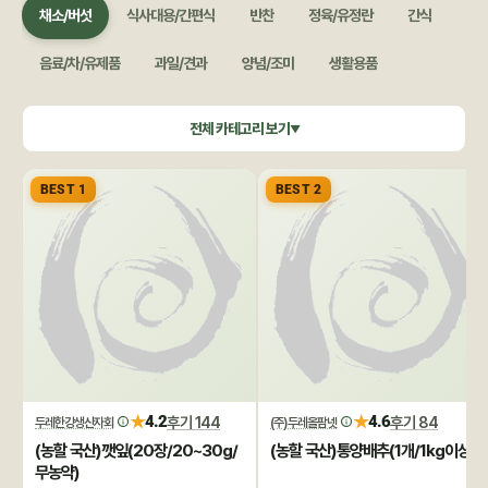
채소/버섯
식사대용/간편식
반찬
정육/유정란
간식
음료/차/유제품
과일/견과
양념/조미
생활용품
쌀/잡곡
수산/건어물
공정무역(민중교역)
건강식품/꿀
전체 카테고리 보기
▼
화장품/바디헤어
특별기획
BEST 1
BEST 2
★
★
4.2
후기 144
4.6
후기 84
두레한강생산자회
(주)두레올팜넷
(농할 국산)깻잎(20장/20~30g/
(농할 국산)통양배추(1개/1kg이상)
무농약)