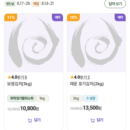
8.17~28
·
8.14~21
달력 보기
받는날
마감
11%
10%
예약
예약
★
★
4.0
후기 5
4.0
후기 2
보쌈김치(1kg)
매운 포기김치(2kg)
화학첨가물최소화
1kg
2kg
냉장
냉장
13,500
10,800
원
15,000원
원
12,100원
담기
담기