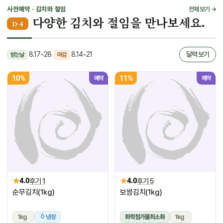
사전예약 · 김치와 절임
전체 보기 →
다양한 김치와 절임을 만나보세요.
D-4
8.17~28
·
8.14~21
달력 보기
받는날
마감
10%
11%
예약
예약
★
★
4.0
후기 1
4.0
후기 5
순무김치(1kg)
보쌈김치(1kg)
1kg
냉장
화학첨가물최소화
1kg