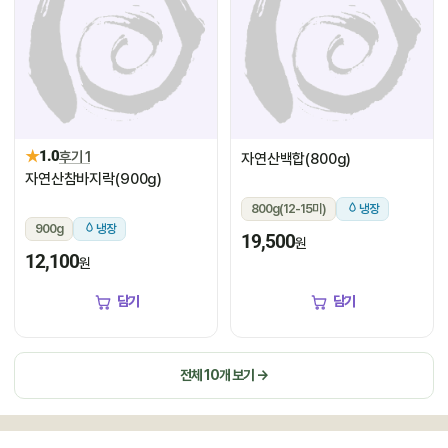
★
1.0
후기 1
자연산백합(800g)
자연산참바지락(900g)
800g(12-15미)
냉장
900g
냉장
19,500
원
12,100
원
담기
담기
전체 10개 보기 →