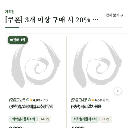
기획전
전체 보기 →
[쿠폰] 3개 이상 구매 시 20% 할인
👑
판매 1위
(주)둥구나무
(주)둥구나무
★
4.8
후기 16
★
4.6
후기 15
(맛찬)발효청매실고추장무침
(맛찬)지리멸치볶음
화학첨가물최소화
140g
화학첨가물최소화
80g
냉장
냉장