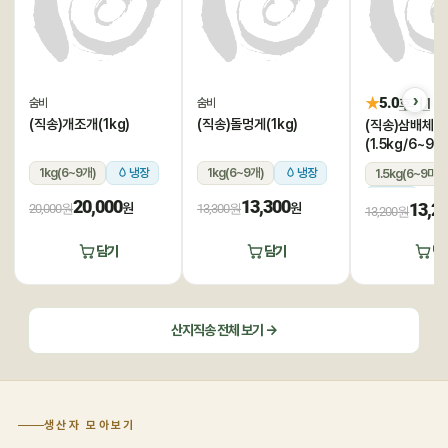
★
5.0
후기 1
숨비
숨비
(직송)개조개(1kg)
(직송)돌멍게(1kg)
(직송)삼배체굴
(1.5kg/6~9미
1kg(6~9개)
냉장
1kg(6~9개)
냉장
1.5kg(6~9미)
냉장
20,000
13,300
13,2
원
원
20,000원
13,300원
13,200원
담기
담기
담
산지직송 전체 보기 →
생산자 모아보기