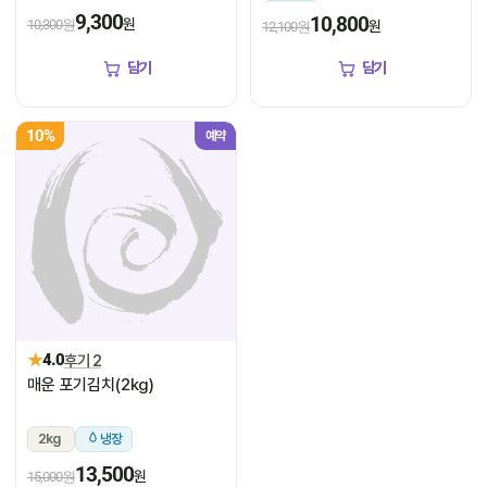
냉장
9,300
10,800
원
10,300원
원
12,100원
담기
담기
10%
예약
★
4.0
후기 2
매운 포기김치(2kg)
2kg
냉장
13,500
원
15,000원