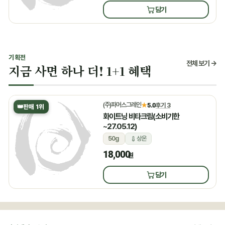
담기
기획전
전체 보기 →
지금 사면 하나 더! 1+1 혜택
(주)파머스그레인
★
5.0
후기 3
👑
판매 1위
화이트닝 비타크림(소비기한
~27.05.12)
50g
상온
18,000
원
담기