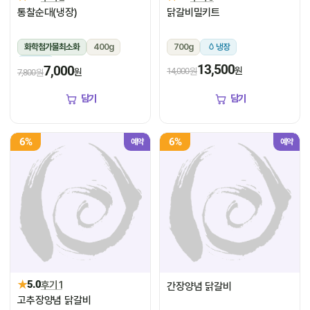
통찰순대(냉장)
닭갈비밀키트
화학첨가물최소화
400g
700g
냉장
냉장
13,500
7,000
원
14,000원
원
7,800원
담기
담기
6%
6%
예약
예약
★
5.0
후기 1
간장양념 닭갈비
고추장양념 닭갈비