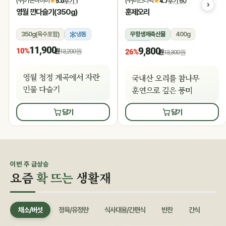
(주)가온아이비
(주)미스터덕
★
5.0
후기 1
★
4.7
후기 60
영월 깐다슬기(350g)
훈제오리
350g(육수포함)
냉동
무항생제축산물
400g
냉동
11,900
9,800
10%
원
13,200원
26%
원
13,300원
영월 청정 계곡에서 자란
국내산 오리를 참나무
민물 다슬기
훈연으로 깊은 풍미
담기
담기
이번 주 급상승
요즘
확 뜨는
생활재
채소/버섯
정육/유정란
식사대용/간편식
반찬
간식
음료