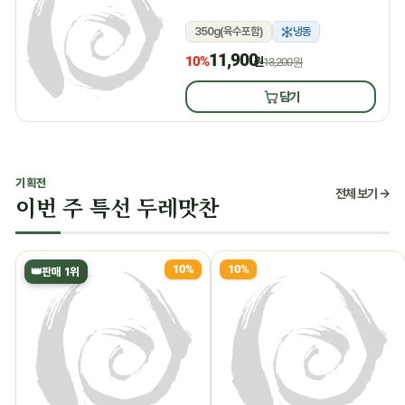
350g(육수포함)
냉동
11,900
10%
원
13,200원
담기
기획전
전체 보기 →
이번 주 특선 두레맛찬
10%
10%
👑
판매 1위