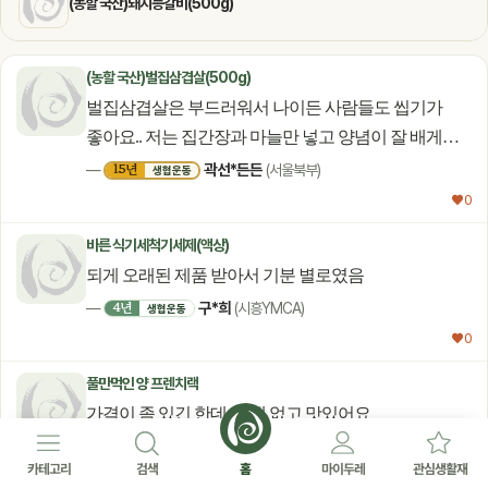
(농할 국산)돼지등갈비(500g)
(농할 국산)벌집삼겹살(500g)
벌집삼겹살은 부드러워서 나이든 사람들도 씹기가
좋아요.. 저는 집간장과 마늘만 넣고 양념이 잘 배게
양파도 갈아서 재워두었다가 후라이팬에 약한 불에서
곽선*든든
15년
—
(서울북부)
생협운동
서서히 구우면 건강에도 좋고 무엇보다도 짱!!
♥ 0
맛있어요...벌집돼지고기삼겹살 강력 추천합니다..
바른 식기세척기세제(액상)
되게 오래된 제품 받아서 기분 별로였음
구*희
4년
—
(시흥YMCA)
생협운동
♥ 0
풀만먹인 양 프렌치랙
가격이 좀 있긴 한데, 냄새 없고 맛있어요
장*정
20년+
—
(고양파주)
생협운동
카테고리
검색
홈
마이두레
관심생활재
♥ 0