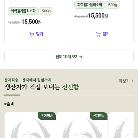
화학첨가물최소화
500g
화학첨가물최소화
500g
냉장
15,500
원
16,500원
냉장
15,500
원
16,500원
담기
담기
전체 10개 보기 →
산지직송 · 산지에서 집앞까지
더 보기 →
생산자가 직접 보내는
신선함
숨비
산지직송
산지직송