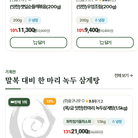
(맛찬)깻잎순들깨볶음(200g)
(맛찬)우엉조림(200g)
200g
냉장
200g
냉장
11,300
9,400
10%
10%
원
12,600원
원
10,400원
담기
담기
기획전
전체 보기 →
말복 대비 한 마리 녹두 삼계탕
(주)둥구나무
★
3.5
후기 2
13%
👑
판매 1위
(목/금 맛찬)한마리 녹두삼계탕(1.5kg)
화학첨가물최소화
1.5kg
냉장
21,000
13%
원
24,000원