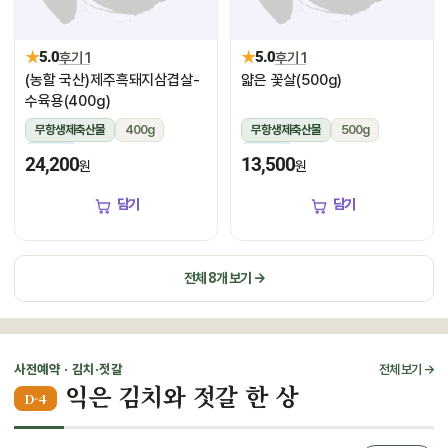
★
★
5.0
후기 1
5.0
후기 1
(농할 국산)제주흑돼지삼겹살-
얇은 꽃살(500g)
수육용(400g)
무항생제축산물
400g
무항생제축산물
500g
냉장
냉장
24,200
13,500
원
원
담기
담기
전체 8개 보기 →
사전예약 · 김치·젓갈
전체 보기 →
익은 김치와 젓갈 한 상
D-4