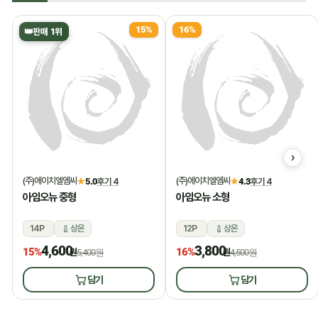
15%
16%
👑
판매 1위
(주)에이치엘엠씨
(주)에이치엘엠씨
★
5.0
후기 4
★
4.3
후기 4
아임오뉴 중형
아임오뉴 소형
14P
상온
12P
상온
4,600
3,800
15%
16%
원
5,400원
원
4,500원
담기
담기