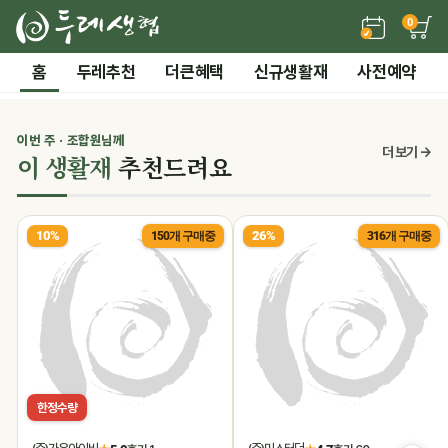
0
든든한 간편 보양식 →
홈
두레추천
더큰혜택
신규생활재
사전예약
2 / 7
전체 보기
‹
›
시즌기획
이번 주 · 조합원님께
0
더 보기 →
이 생활재
추천드려요
말복 더위까지! 끝장 보양 특가
10%
26%
150개 구매중
316개 구매중
한정수량