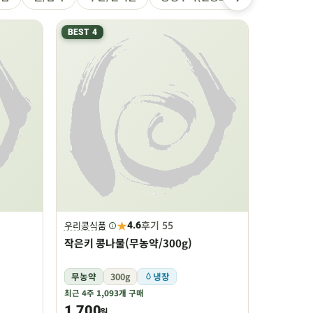
BEST 4
★
후기 55
우리콩식품
4.6
작은키 콩나물(무농약/300g)
무농약
300g
냉장
최근 4주
1,093개
구매
1,700
원