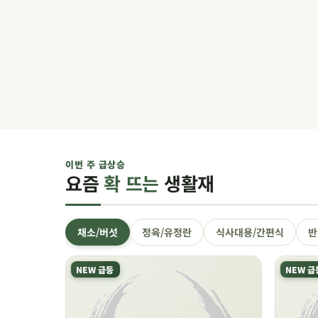
이번 주 급상승
요즘
확 뜨는
생활재
채소/버섯
정육/유정란
식사대용/간편식
반
NEW 급등
NEW 급