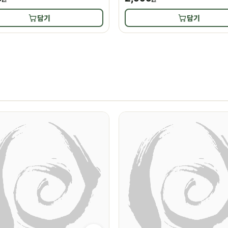
담기
담기