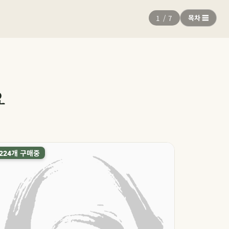
1
/
7
목차 ☰
요
개 구매중
개 구매
224
357