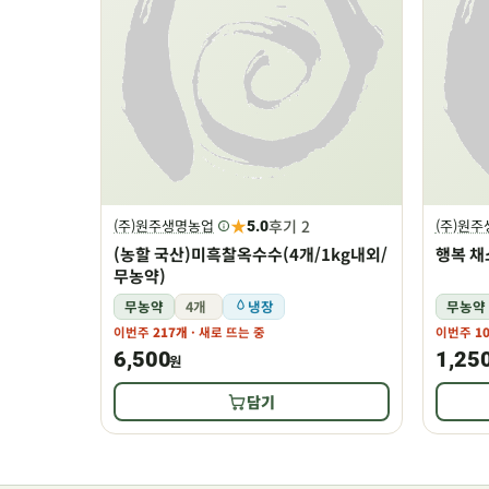
★
후기 2
(주)원주생명농업
(주)원
5.0
(농할 국산)미흑찰옥수수(4개/1kg내외/
행복 채
무농약)
무농약
4개
냉장
무농약
이번주
217개
· 새로 뜨는 중
이번주
1
6,500
1,25
원
담기