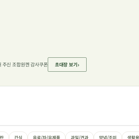
›
대해 주신 조합원껜 감사쿠폰
초대장 보기
정란
간식
음료/차/유제품
과일/견과
양념/조미
생활