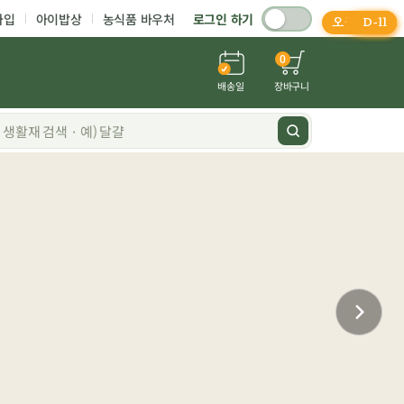
가입
아이밥상
농식품 바우처
로그인 하기
오늘 마감
D-25
D-25
D-11
D-6
0
배송일
장바구니