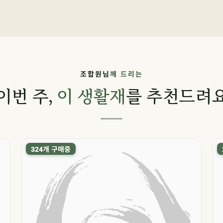
조합원님
께 드리는
이번 주,
이 생활재
를 추천드려
개 구매중
324