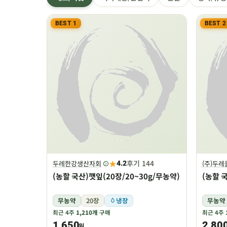
BEST 1
BEST 2
★
후기 144
두레한강생산자회
(주)두
4.2
(농할 국산)깻잎(20장/20~30g/무농약)
(농할 
무농약
20장
냉장
무농약
최근 4주
1,210개
구매
최근 4주
1,650
2,80
원