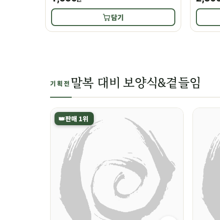
담기
말복 대비 보양식&곁들임
기획전
👑
판매 1위