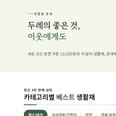
조합원 초대
두레의 좋은 것,
이웃에게도
새로 오신 분껜 쿠폰 10,000원과 석 달치 생활재, 초
최근 4주 판매 상위
카테고리별
베스트
생활재
채소/버섯
식사대용/간편식
반찬
정육/유