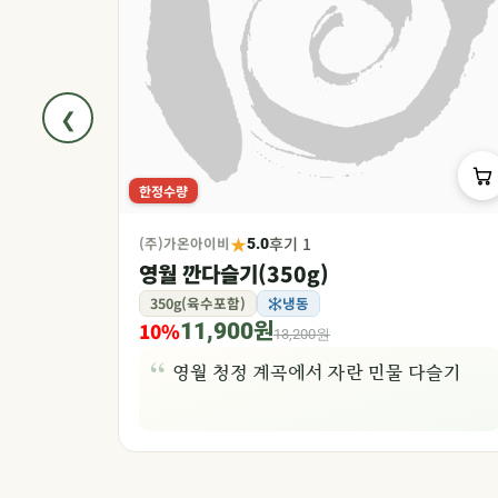
❮
한정수량
★
(주)가온아이비
후기 1
5.0
영월 깐다슬기(350g)
350g(육수포함)
냉동
10%
11,900원
13,200원
줄기
영월 청정 계곡에서 자란 민물 다슬기