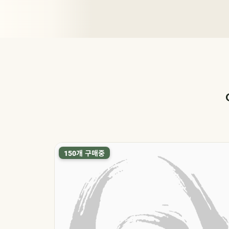
THIS WEEK
7
시즌기획
증정 이벤트
두레맛찬
증정 이벤트
탄소중립포인트
농할쿠폰
증정 이벤트
· 녹색생활 실천
말복 더위
진하고 시
훈제오리·누룽지삼
취향대로
깐다슬기 3봉 + 다
햇볕 아래
두레맛찬 3개 이상
내 몸을 위
지금 사면 하나 더!
4개 구매하면 중형
계탕, 남은 더위 싹
두레생협
슬기 육수 특별 구성
까지! 끝장
고르면 20% 할인
개 구매중
원한 영월
건강한 우리 농식품,
진정 수분케어 1+1
150
쏙쏙! 두레
하나 더!
날리기!
자극받은
한 가장 순
두레생협에서 신선
혜택
탄소중립
보양 특가
깐다슬기
맛찬
하게!
피부엔?
한 선택
포인트