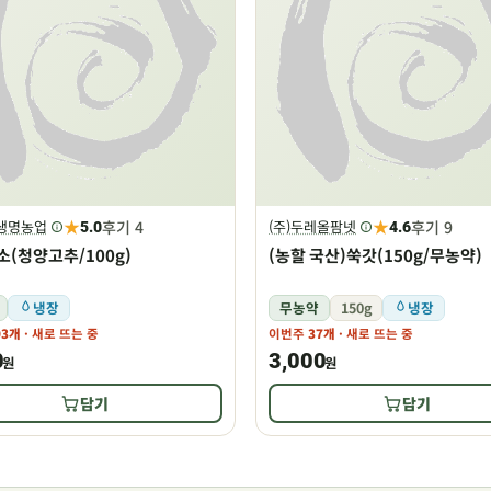
★
★
후기 4
후기 9
주생명농업
(주)두레올팜넷
5.0
4.6
소(청양고추/100g)
(농할 국산)쑥갓(150g/무농약)
냉장
무농약
150g
냉장
03개
· 새로 뜨는 중
이번주
37개
· 새로 뜨는 중
0
3,000
원
원
담기
담기