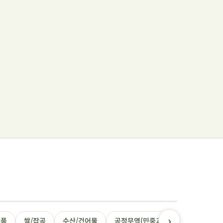
›
용품
쌀/잡곡
수산/건어물
공정무역(민중교역)
건강식품/꿀