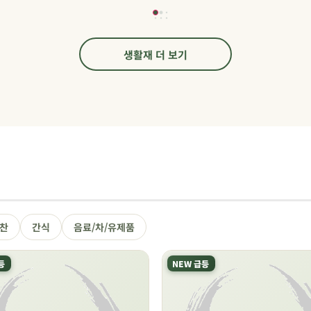
생활재 더 보기
찬
간식
음료/차/유제품
등
NEW 급등