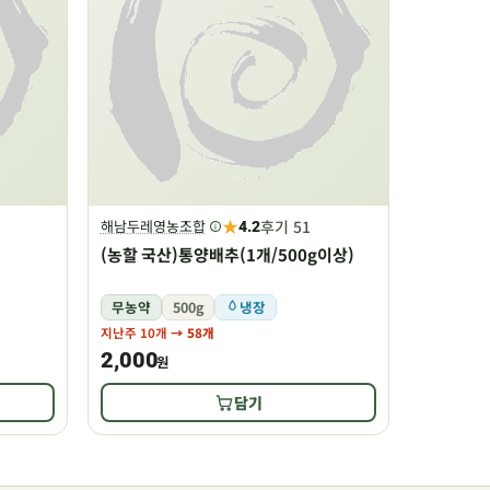
★
후기 51
해남두레영농조합
4.2
(농할 국산)통양배추(1개/500g이상)
무농약
500g
냉장
지난주 10개
→ 58개
2,000
원
담기