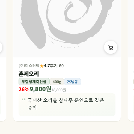
★
(주)미스터덕
후기 60
4.7
훈제오리
무항생제축산물
400g
냉동
26%
9,800원
13,300원
국내산 오리를 참나무 훈연으로 깊은
풍미