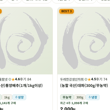
BEST 3
★
★
후기 84
후기 74
레올팜넷
두레한강생산자회
4.6
4.5
국산)통양배추(1개/1kg이상)
(농할 국산)대파(300g/무농약)
1kg
냉장
무농약
300g
냉장
1,141개
구매
최근 4주
1,098개
구매
0
2,000
원
원