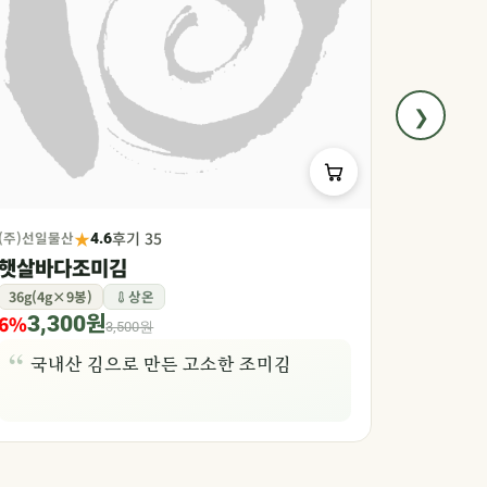
❯
★
(주)선일물산
후기 35
성연식품(주)
4.6
햇살바다조미김
한마리 삼
36g(4g×9봉)
상온
화학첨가물
6%
10%
3,300원
12,
3,500원
국내산 김으로 만든 고소한 조미김
국내산