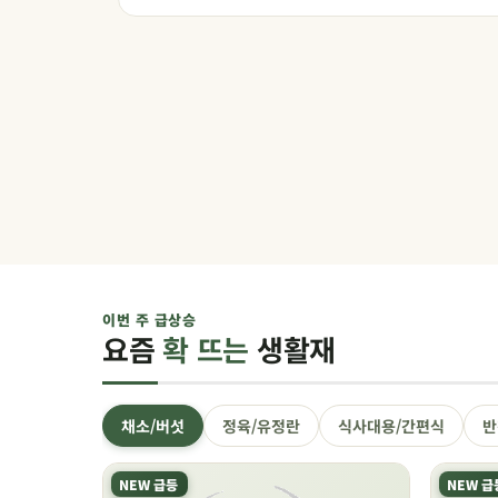
이번 주 급상승
요즘
확 뜨는
생활재
채소/버섯
정육/유정란
식사대용/간편식
반
NEW 급등
NEW 급