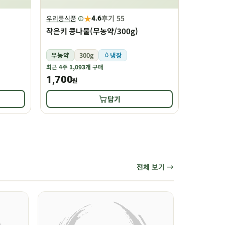
★
후기 55
우리콩식품
4.6
작은키 콩나물(무농약/300g)
무농약
300g
냉장
최근 4주
1,093개
구매
1,700
원
담기
전체 보기 →