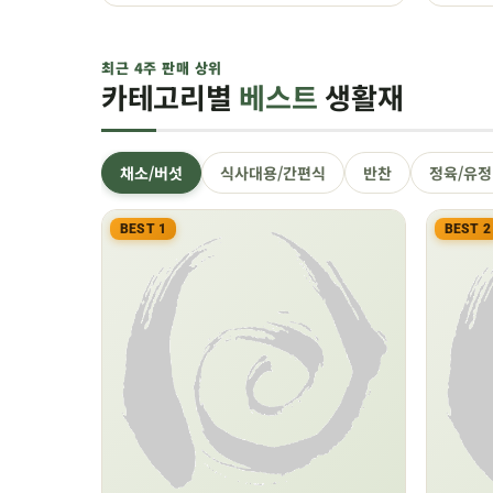
최근 4주 판매 상위
카테고리별
베스트
생활재
채소/버섯
식사대용/간편식
반찬
정육/유
BEST 1
BEST 2