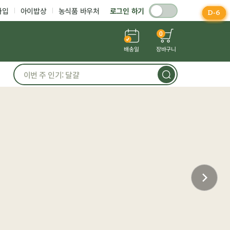
가입
아이밥상
농식품 바우처
로그인 하기
D-2
D-6
D-6
D-6
D-1
0
배송일
장바구니