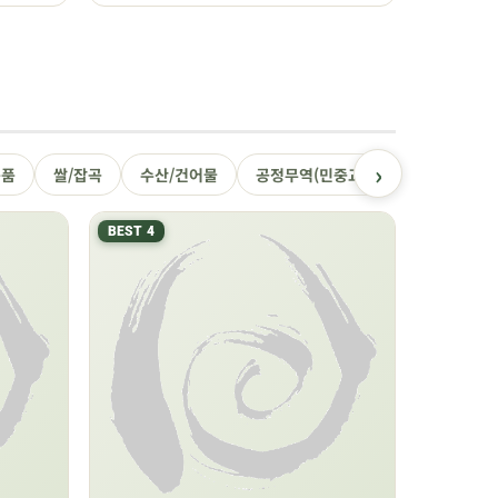
›
용품
쌀/잡곡
수산/건어물
공정무역(민중교역)
건강식품/꿀
BEST 4