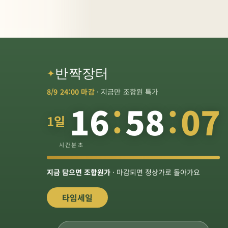
반짝장터
THIS WEEK
✦
8/9 24:00 마감
· 지금만 조합원 특가
7
16
:
58
:
06
1일
시즌기획
증정 이벤트
두레맛찬
증정 이벤트
농할쿠폰
증정 이벤트
정부지원
말복 더위
진하고 시
훈제오리·누룽지삼
취향대로
깐다슬기 3봉 + 다
햇볕 아래
두레맛찬 3개 이상
내 몸을 위
지금 사면 하나 더!
농식품바
시간
분
초
4개 구매하면 중형
계탕, 남은 더위 싹
신선한 국산 농식품
슬기 육수 특별 구성
까지! 끝장
고르면 20% 할인
원한 영월
진정 수분케어 1+1
쏙쏙! 두레
하나 더!
날리기!
자극받은
을 지원받으세요
한 가장 순
우처, 두레
혜택
보양 특가
깐다슬기
맛찬
피부엔?
지금 담으면 조합원가
· 마감되면 정상가로 돌아가요
한 선택
생협에서
타임세일