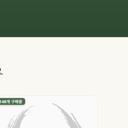
요
개 구매중
개 구매
148
328