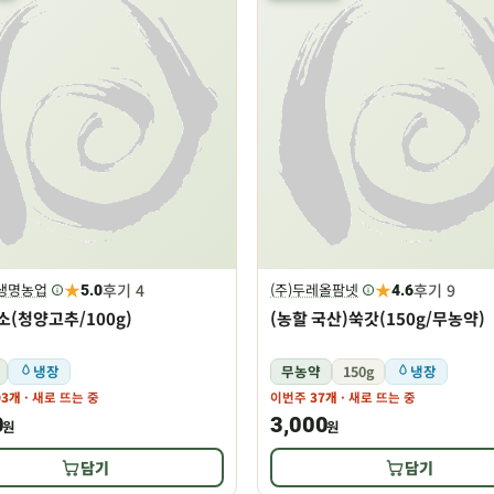
★
★
후기 4
후기 9
주생명농업
(주)두레올팜넷
5.0
4.6
소(청양고추/100g)
(농할 국산)쑥갓(150g/무농약)
냉장
무농약
150g
냉장
03개
· 새로 뜨는 중
이번주
37개
· 새로 뜨는 중
0
3,000
원
원
담기
담기