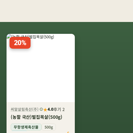
20%
★
씨알살림축산(주)
후기 2
4.0
(농할 국산)벌집목살(500g)
무항생제축산물
500g