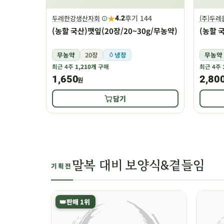
★
후기 144
두레한강생산자회
(주)두
4.2
(농할 국산)깻잎(20장/20~30g/무농약)
(농할 
무농약
20장
냉장
무농약
최근 4주
1,210개
구매
최근 4주
1,650
2,80
원
담기
말복 대비 보양식&곁들임
기획전
👑
판매 1위