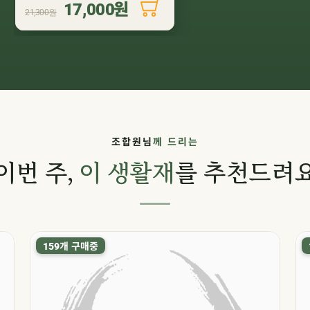
냉장
원
17,000
21,300원
조합원님
께 드리는
이번 주,
이 생활재
를 추천드려
개 구매중
159