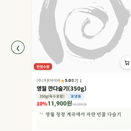
❮
한정수량
★
(주)가온아이비
후기 1
5.0
영월 깐다슬기(350g)
350g(육수포함)
냉동
10%
11,900원
13,200원
줄기
영월 청정 계곡에서 자란 민물 다슬기