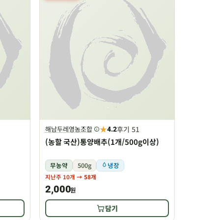
★
후기 51
해남두레영농조합
4.2
(농할 국산)통양배추(1개/500g이상)
무농약
500g
냉장
지난주 10개
→ 58개
2,000
원
담기