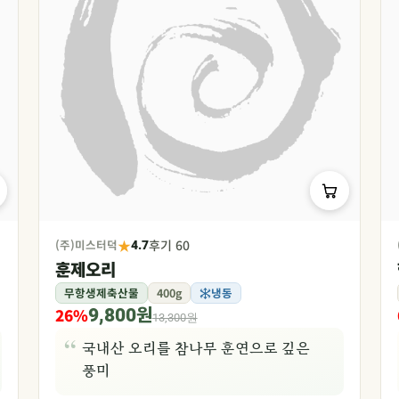
★
(주)미스터덕
후기 60
4.7
훈제오리
무항생제축산물
400g
냉동
26%
9,800원
13,300원
국내산 오리를 참나무 훈연으로 깊은
풍미