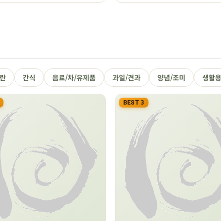
정란
간식
음료/차/유제품
과일/견과
양념/조미
생활
BEST 3