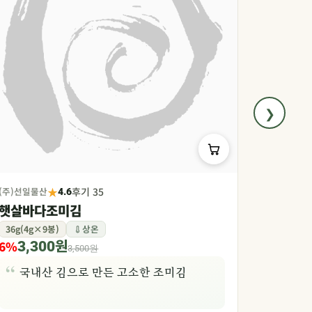
❯
★
(주)선일물산
후기 35
성연식품(주)
4.6
햇살바다조미김
한마리 삼
36g(4g×9봉)
상온
화학첨가물
6%
10%
3,300원
12,
3,500원
국내산 김으로 만든 고소한 조미김
국내산