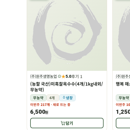
★
후기 1
(주)원주생명농업
(주)원
5.0
(농할 국산)미흑찰옥수수(4개/1kg내외/
행복 채
무농약)
무농약
4개
냉장
무농약
이번주
217개
· 새로 뜨는 중
이번주
1
6,500
1,25
원
담기