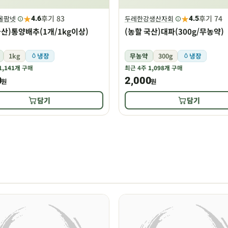
★
★
후기 83
후기 74
레올팜넷
두레한강생산자회
4.6
4.5
국산)통양배추(1개/1kg이상)
(농할 국산)대파(300g/무농약)
1kg
냉장
무농약
300g
냉장
1,141개
구매
최근 4주
1,098개
구매
0
2,000
원
원
담기
담기