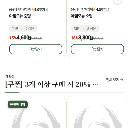
(주)에이치엘엠씨
(주)에이치엘엠씨
★
5.0
후기 4
★
4.3
후기 4
아임오뉴 중형
아임오뉴 소형
14P
상온
12P
상온
4,600
3,800
15%
16%
원
5,400원
원
4,500원
담기
담기
기획전
전체 보기 →
[쿠폰] 3개 이상 구매 시 20% 할인
👑
판매 1위