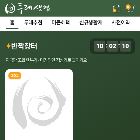
0
든든한 간편 보양식 →
홈
두레추천
더큰혜택
신규생활재
사전예약
2 / 7
전체 보기
‹
›
시즌기획
✦
반짝장터
:
:
10
02
09
0
말복 더위까지! 끝장 보양 특가
지금만 조합원 특가 · 마감되면 정상가로 돌아가요
20%