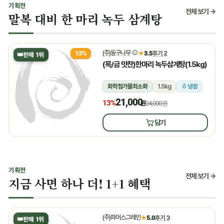
기획전
전체 보기 →
말복 대비 한 마리 녹두 삼계탕
(주)둥구나무
★
3.5
후기 2
13%
👑
판매 1위
(목/금 맛찬)한마리 녹두삼계탕(1.5kg)
화학첨가물최소화
1.5kg
냉장
21,000
13%
원
24,000원
담기
기획전
전체 보기 →
지금 사면 하나 더! 1+1 혜택
(주)파머스그레인
★
5.0
후기 3
👑
판매 1위