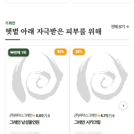
기획전
전체 보기 →
햇볕 아래 자극받은 피부를 위해
35%
35%
👑
판매 1위
(주)파머스그레인
(주)파머스그레인
★
5.0
후기 5
★
4.7
후기 6
그레인 남성올인원
그레인 시카크림