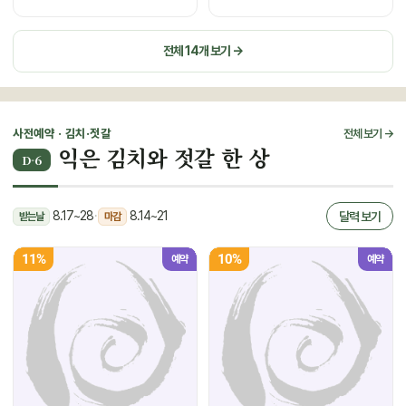
전체 14개 보기 →
사전예약 · 김치·젓갈
전체 보기 →
익은 김치와 젓갈 한 상
D-6
8.17~28
·
8.14~21
달력 보기
받는날
마감
11%
10%
예약
예약