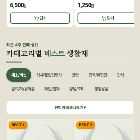
6,500
1,250
원
원
담기
담기
최근 4주 판매 상위
카테고리별
베스트
생활재
채소/버섯
식사대용/간편식
반찬
정육/유정란
간식
음료/차/유제품
과일/견과
양념/조미
생활용품
쌀/잡곡
수산/건어물
공정무역(민중교역)
건강식품/꿀
전체 카테고리 보기
▼
화장품/바디헤어
특별기획
BEST 1
BEST 2