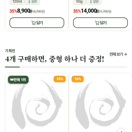
120ml
상온
50g
상온
8,900
14,000
35%
35%
원
13,700원
원
21,700원
담기
담기
기획전
전체 보기 →
4개 구매하면, 중형 하나 더 증정!
15%
16%
👑
판매 1위