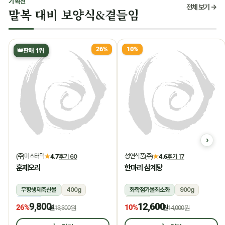
기획전
전체 보기 →
말복 대비 보양식&곁들임
26%
10%
👑
판매 1위
(주)미스터덕
성연식품(주)
★
4.7
후기 60
★
4.6
후기 17
훈제오리
한마리 삼계탕
무항생제축산물
400g
화학첨가물최소화
900g
냉동
상온
9,800
12,600
26%
10%
원
13,300원
원
14,000원