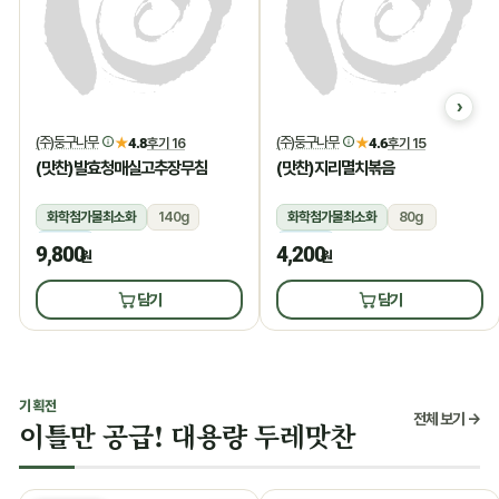
(주)둥구나무
(주)둥구나무
★
4.8
후기 16
★
4.6
후기 15
(맛찬)발효청매실고추장무침
(맛찬)지리멸치볶음
화학첨가물최소화
140g
화학첨가물최소화
80g
냉장
냉장
9,800
4,200
원
원
담기
담기
기획전
전체 보기 →
이틀만 공급! 대용량 두레맛찬