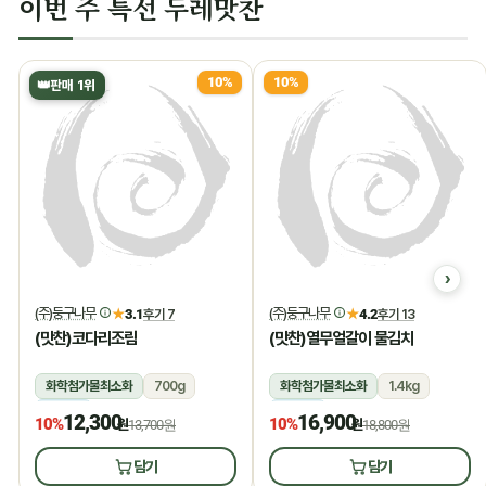
이번 주 특선 두레맛찬
10%
10%
👑
판매 1위
(주)둥구나무
(주)둥구나무
★
3.1
후기 7
★
4.2
후기 13
(맛찬)코다리조림
(맛찬)열무얼갈이 물김치
화학첨가물최소화
700g
화학첨가물최소화
1.4kg
냉장
냉장
12,300
16,900
10%
10%
원
13,700원
원
18,800원
담기
담기