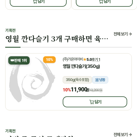
담기
담기
기획전
전체 보기 →
영월 깐다슬기 3개 구매하면 육수 증정
(주)가온아이비
★
5.0
후기 1
10%
👑
판매 1위
영월 깐다슬기(350g)
350g(육수포함)
냉동
11,900
10%
원
13,200원
담기
기획전
전체 보기 →