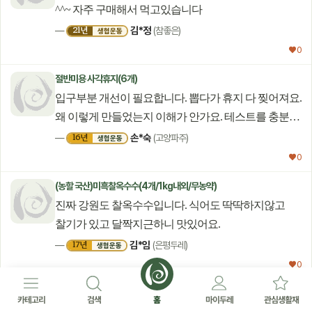
^^~ 자주 구매해서 먹고있습니다
김*정
21년
—
(참좋은)
생협운동
♥ 0
절반미용 사각휴지(6개)
입구부분 개선이 필요합니다. 뽑다가 휴지 다 찢어져요.
왜 이렇게 만들었는지 이해가 안가요. 테스트를 충분히
안해보고 출시를 한건지... 불편하기 짝이 없습니다.
손*숙
16년
—
(고양파주)
생협운동
♥ 0
(농할 국산)미흑찰옥수수(4개/1kg내외/무농약)
진짜 강원도 찰옥수수입니다. 식어도 딱딱하지않고
찰기가 있고 달짝지근하니 맛있어요.
김*임
17년
—
(은평두레)
생협운동
♥ 0
왕소금(천일염*3kg)
카테고리
검색
홈
마이두레
관심생활재