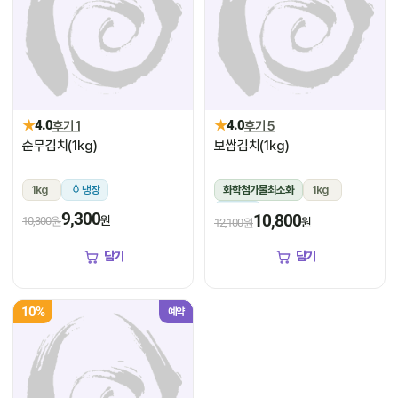
★
★
4.0
후기 1
4.0
후기 5
순무김치(1kg)
보쌈김치(1kg)
1kg
냉장
화학첨가물최소화
1kg
냉장
9,300
10,800
원
10,300원
원
12,100원
담기
담기
10%
예약