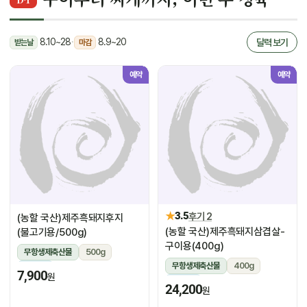
8.10~28
·
8.9~20
달력 보기
받는날
마감
예약
예약
★
3.5
후기 2
(농할 국산)제주흑돼지후지
(농할 국산)제주흑돼지삼겹살-
(불고기용/500g)
구이용(400g)
무항생제축산물
500g
무항생제축산물
400g
냉장
7,900
원
냉장
24,200
원