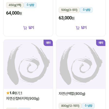
450g(1팩)
냉장
500g(3~5미)
냉장
64,000
원
63,000
원
담기
담기
예약
예약
★
1.0
후기 1
자연산백합(800g)
자연산참바지락(900g)
800g(12-15미)
냉장