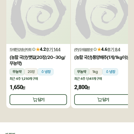
★
★
4.2
후기 144
4.6
후기 84
두레한강생산자회
(주)두레올팜넷
(농할 국산)깻잎(20장/20~30g/
(농할 국산)통양배추(1개/1kg이상)
무농약)
무농약
20장
냉장
무농약
1kg
냉장
최근 4주
1,210개
구매
최근 4주
1,141개
구매
1,650
2,800
원
원
담기
담기