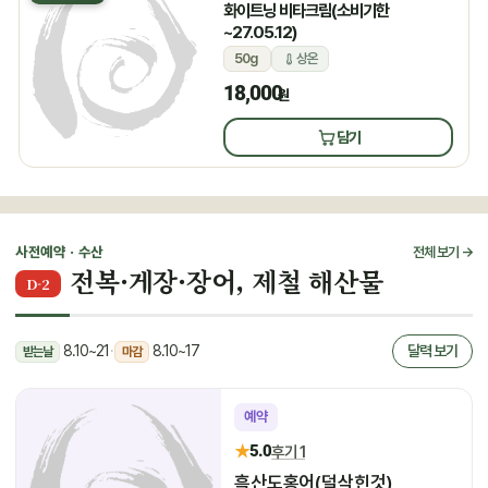
화이트닝 비타크림(소비기한
~27.05.12)
50g
상온
18,000
원
담기
사전예약 · 수산
전체 보기 →
전복·게장·장어, 제철 해산물
D-2
8.10~21
·
8.10~17
달력 보기
받는날
마감
예약
★
5.0
후기 1
흑산도홍어(덜삭힌것)