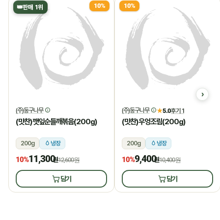
10%
10%
👑
판매 1위
(주)둥구나무
(주)둥구나무
★
5.0
후기 1
(맛찬)깻잎순들깨볶음(200g)
(맛찬)우엉조림(200g)
200g
냉장
200g
냉장
11,300
9,400
10%
10%
원
12,600원
원
10,400원
담기
담기