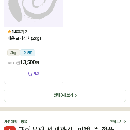
★
4.0
후기 2
매운 포기김치(2kg)
2kg
냉장
13,500
원
15,000원
담기
전체 3개 보기 →
사전예약 · 정육
전체 보기 →
구이부터 찌개까지, 이번 주 정육
D-1