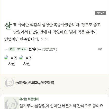
사진 2장
살
짝 아삭한 식감의 싱싱한 복숭아였습니다. 당도도 좋고
맛있어서 1~2일 만에 다 먹었네요. 벌레 먹은 흔적이
있었지만 만족합니다. ？？
전*수
1년
—
(두레생협연합회)
♥
0
생협운동
(농할 국산)백도(2kg/원주/유명)
유기농 볶은현미
밀가루나.설탕없이 현미만 볶은거라 간식으로 좋아요