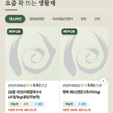
요즘
확 뜨는
생활재
채소/버섯
정육/유정란
식사대용/간편식
반찬
간식
음료
NEW 급등
NEW 급등
★
★
5.0
후기 2
5.0
후기 4
(주)원주생명농업
(주)원주생명농업
(농할 국산)미흑찰옥수수
행복 채소(청양고추/100g)
(4개/1kg내외/무농약)
무농약
4개
냉장
무농약
냉장
이번주
217개
· 새로 뜨는 중
이번주
103개
· 새로 뜨는 중