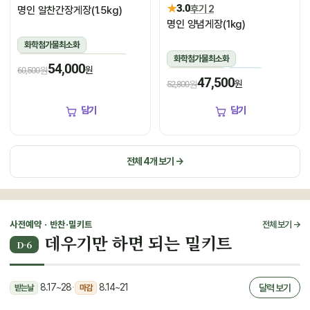
★
3.0
후기 2
명인 알찬간장게장(1.5kg)
명인 양념게장(1kg)
화학첨가물최소화
화학첨가물최소화
1.5kg(꽃게450g,장물1,050g)
54,000
원
60,500원
1kg(5미~6미)
냉장
냉장
47,500
원
52,800원
담기
담기
전체 4개 보기 →
사전예약 · 반찬·밀키트
전체 보기 →
데우기만 하면 되는 밀키트
D-6
8.17~28
·
8.14~21
달력 보기
받는날
마감