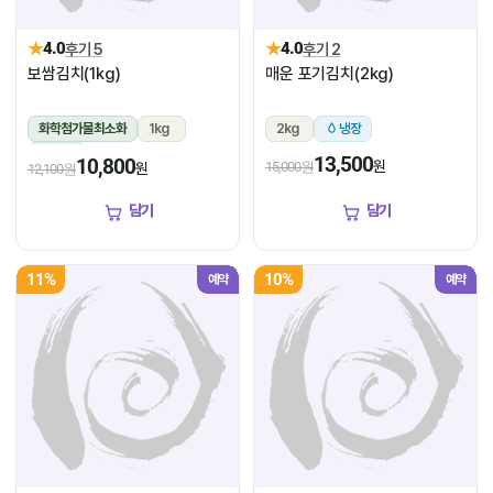
★
★
4.0
후기 5
4.0
후기 2
보쌈김치(1kg)
매운 포기김치(2kg)
화학첨가물최소화
1kg
2kg
냉장
냉장
13,500
10,800
원
15,000원
원
12,100원
담기
담기
11%
10%
예약
예약