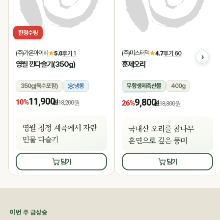
한정수량
(주)가온아이비
(주)미스터덕
★
5.0
후기 1
★
4.7
후기 60
영월 깐다슬기(350g)
훈제오리
350g(육수포함)
냉동
무항생제축산물
400g
냉동
11,900
9,800
10%
원
13,200원
26%
원
13,300원
영월 청정 계곡에서 자란
국내산 오리를 참나무
민물 다슬기
훈연으로 깊은 풍미
담기
담기
이번 주 급상승