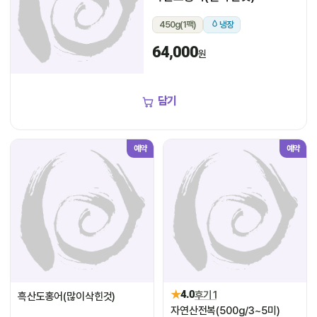
450g(1팩)
냉장
64,000
원
담기
예약
예약
★
4.0
후기 1
흑산도홍어(많이삭힌것)
자연산전복(500g/3~5미)