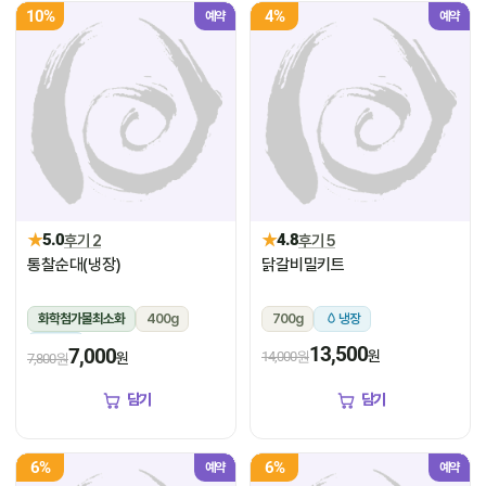
10%
4%
예약
예약
★
★
5.0
후기 2
4.8
후기 5
통찰순대(냉장)
닭갈비밀키트
화학첨가물최소화
400g
700g
냉장
냉장
13,500
7,000
원
14,000원
원
7,800원
담기
담기
6%
6%
예약
예약