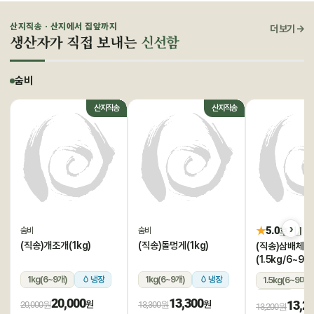
산지직송 · 산지에서 집앞까지
더 보기 →
생산자가 직접 보내는
신선함
숨비
산지직송
산지직송
★
5.0
후기 1
숨비
숨비
(직송)개조개(1kg)
(직송)돌멍게(1kg)
(직송)삼배체굴
(1.5kg/6~9미
1kg(6~9개)
냉장
1kg(6~9개)
냉장
1.5kg(6~9미)
냉장
20,000
13,300
13,2
원
원
20,000원
13,300원
13,200원