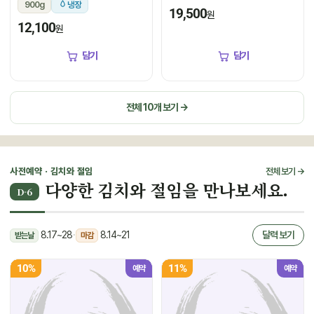
900g
냉장
19,500
원
12,100
원
담기
담기
전체 10개 보기 →
사전예약 · 김치와 절임
전체 보기 →
다양한 김치와 절임을 만나보세요.
D-6
8.17~28
·
8.14~21
달력 보기
받는날
마감
10%
11%
예약
예약