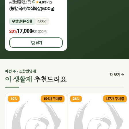
씨알살림축산(주)
★
4.0
후기 2
(농할 국산)벌집목살(500g)
무항생제축산물
500g
냉장
17,000
20%
원
21,300원
담기
이번 주 · 조합원님께
더 보기 →
이 생활재
추천드려요
10%
26%
104개 구매중
187개 구매중