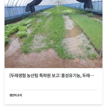
[두레생협 농산팀 특파원 보고: 홍성유기농, 두레한강 비 피해 현황 공유 ]
생산지 소식