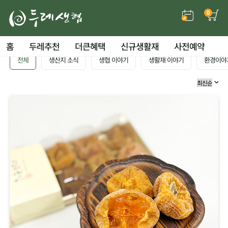
0
홈
두레추천
더큰혜택
신규생활재
사전예약
전체
생산지 소식
생협 이야기
생활재 이야기
환경이야