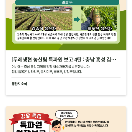
[두레생협 농산팀 특파원 보고 4탄 : 충남 홍성 김장 채소 필지 점검 현황 공유]
이번에는 충남 홍성 지역의 김장 채소 재배지를 방문했습니다.
점검 품목은 알타리무, 동치미무, 통배추, 김장무입니다.
생산지 소식