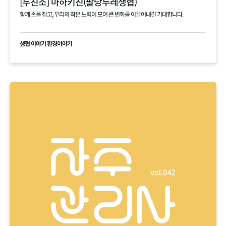
[두친소] 마하키친(팔당두레생협)
함께 손을 잡고, 우리의 작은 노력이 모여 큰 변화를 이끌어내길 기대합니다.
생협 이야기 환경이야기