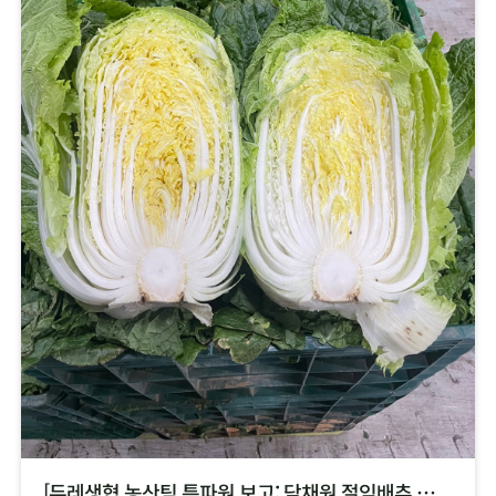
[두레생협 농산팀 특파원 보고: 담채원 절임배추 가공 현장]