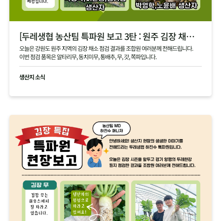
[두레생협 농산팀 특파원 보고 3탄 : 원주 김장 채소 필지 점검 현황 공유]
오늘은 강원도 원주 지역의 김장 채소 점검 결과를 조합원 여러분께 전해드립니다.
이번 점검 품목은 알타리무, 동치미무, 통배추, 무, 갓, 쪽파입니다.
생산지 소식