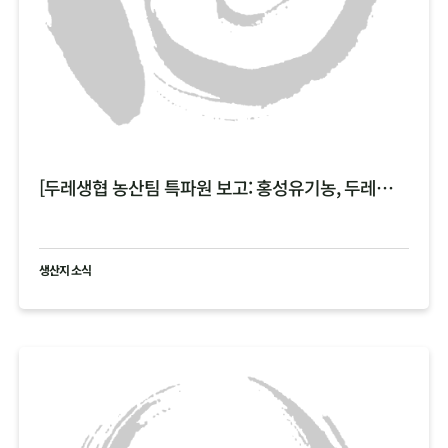
[두레생협 농산팀 특파원 보고: 홍성유기농, 두레한강 비 피해 현황 공유 ]
생산지 소식