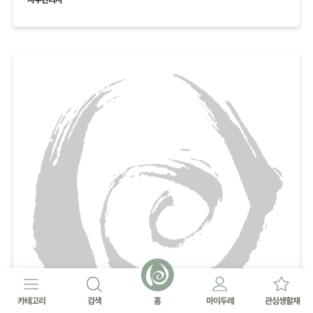
카테고리
검색
홈
마이두레
관심생활재