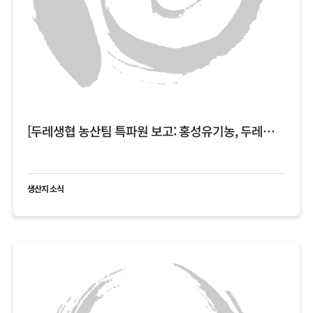
[두레생협 농산팀 특파원 보고: 홍성유기농, 두레한강 비 피해 현황 공유 ]
생산지 소식