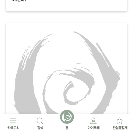
카테고리
검색
홈
마이두레
관심생활재