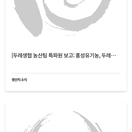
[두레생협 농산팀 특파원 보고: 홍성유기농, 두레한강 비 피해 현황 공유 ]
생산지 소식