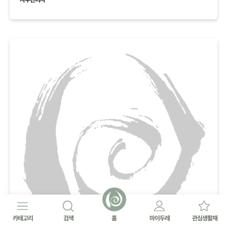
카테고리
검색
홈
마이두레
관심생활재