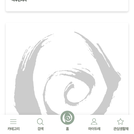
카테고리
검색
홈
마이두레
관심생활재