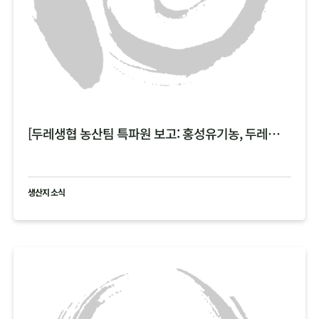
[두레생협 농산팀 특파원 보고: 홍성유기농, 두레한강 비 피해 현황 공유 ]
생산지 소식