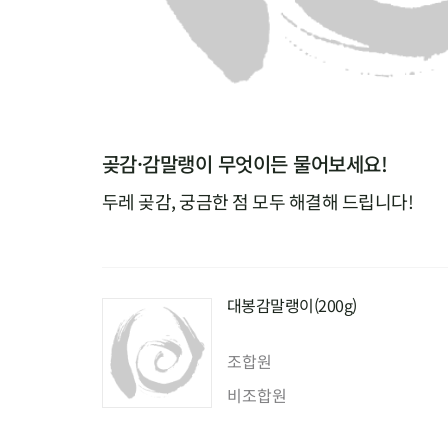
곶감·감말랭이 무엇이든 물어보세요!
두레 곶감, 궁금한 점 모두 해결해 드립니다!
대봉감말랭이(200g)
조합원
비조합원