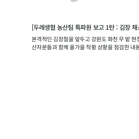
[두레생협 농산팀 특파원 보고 1탄 : 김장 채
본격적인 김장철을 앞두고 강원도 화천 무 밭 현
산자분들과 함께 올가을 작황 상황을 점검한 내